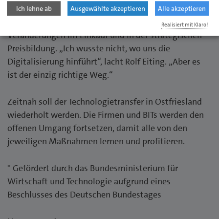
sparen wir uns wieder einen Arbeitsgang“, sagt der
Ich lehne ab
Ausgewählte akzeptieren
Alle akzeptieren
Geschäftsführer. Darüber hinaus plant er
Realisiert mit Klaro!
Veränderungen im Einkauf und in der strategischen
Preisbildung. „Ich wusste nicht, wo uns die
Digitalisierung hinführt“, lacht Rolf Eiting. „Aber es
ist der einzig richtige Weg.“
Zeitnah soll der Technologietransfer in Ostfriesland
wiederholt werden. Die Firmen und BITs werden den
offenen Umgang fortsetzen, damit alle von den
jeweiligen Maßnahmen lernen und profitieren.
* Gefördert durch das Bundesministerium für
Wirtschaft und Technologie aufgrund eines
Beschlusses des Deutschen Bundestages