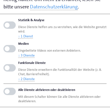
von der Struktur in der Fertigung. Stahl und Blech
bitte unsere
Datenschutzerklärung
.
werden von acht Pressen und einem Plasmaschneider
in die benötigte Form gebracht. Die Mitarbeiter holen
Statistik & Analyse
sich beispielsweise ihre Aufträge an den
Diese Dienste helfen uns zu verstehen, wie die Website genutzt
Fertigungsbildschirmen und arbeiten sie dann so ab,
wird.
wie sie es für effizient halten. Das selbsterklärende
↓
1
Dienst
System sorgt insgesamt für einen schnelleren
Medien
Durchlauf der Aufträge und damit für zufriedene
Eingebettete Videos von externen Anbietern.
Kunden.
↓
3
Dienste
Funktionale Dienste
Zuvor hatte Eiting den Aufbau seiner IT-Architektur
Diese Dienste erweitern die Funktionalität der Website (z. B.
erklärt. Im Zentrum steht ein ERP-System, das mit
Chat, Barrierefreiheit).
↓
2
Dienste
allen anderen Bereichen wie Buchführung,
Kundendatenbank, Lagerwirtschaft,
Alle Dienste aktivieren oder deaktivieren
Maschinensteuerung und Betriebsdatenerfassung
Mit diesem Schalter können Sie alle Dienste aktivieren oder
verbunden ist. „Zurzeit arbeiten wir am Versand.
deaktivieren.
Wenn wir die Daten direkt zur Spedition kriegen,