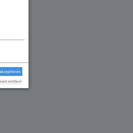
.
283
55-283
 akzeptieren
isiert mit Klaro!