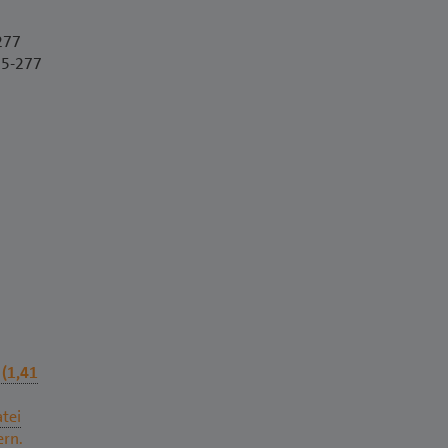
277
55-277
 (1,41
atei
ern.