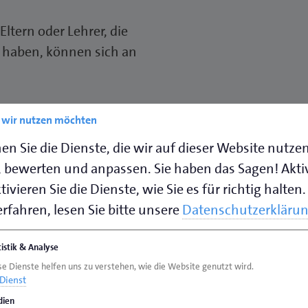
Eltern oder Lehrer, die
 haben, können sich an
ldungen, informieren
e wir nutzen möchten
ldung oder auch
en Sie die Dienste, die wir auf dieser Website nutze
gsproblemen und
 bewerten und anpassen. Sie haben das Sagen! Akti
ivieren Sie die Dienste, wie Sie es für richtig halten.
rfahren, lesen Sie bitte unsere
Datenschutzerkläru
gsberater für Schüler
ufsorientierung bereit
tistik & Analyse
eeignete
se Dienste helfen uns zu verstehen, wie die Website genutzt wird.
Dienst
ien