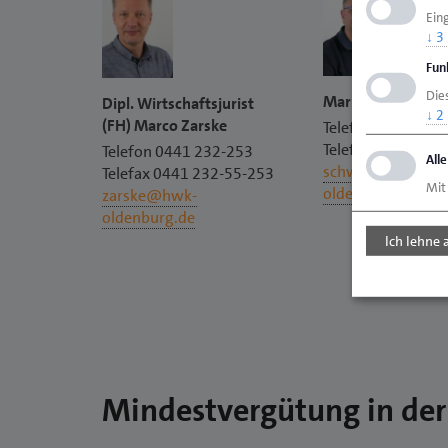
Ein
↓
3
Fun
Dies
Mark Schwörer
Dipl. Wirtschaftsjurist
↓
2
(FH) Marco Zarske
Telefon 0441 232
Telefax 0441 232
Telefon 0441 232-253
All
schwoerer@hwk-
Telefax 0441 232-55-253
Mit
oldenburg.de
zarske@hwk-
oldenburg.de
Ich lehne 
Mindestvergütung in der