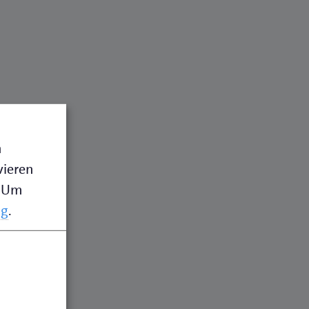
n
vieren
Um
ng
.