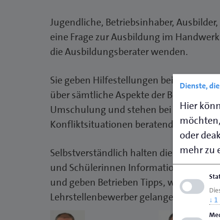
Jugendliche, Betriebsinhaber, Ausbilder, 
eine Frage zur Ausbildung im Handwerk
die Ausbildungsberater wenden.
Sie geben Hilfestellungen bei Erstausbi
Dienste, di
über sämtliche Aspekte der Berufsausbi
Hier könn
Umschulung und stehen bei Ausbildun
möchten,
Konfliktsituationen beratend zur Seite.
oder deakt
mehr zu e
Selbstverständlich halten die Ausbildun
und Schülerinnen Informationen zur Ber
Sta
und geben Betrieben Tipps, wie sie an g
Die
Lehrstellenbewerber gelangen.
↓
1
Med