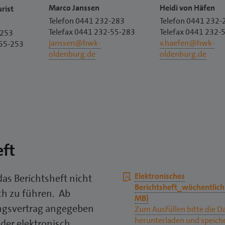
Heidi von Häfen
Marco Janssen
urist
e
Telefon 0441 232-
Telefon 0441 232-283
Telefax 0441 232-
Telefax 0441 232-55-283
-253
v.haefen@hwk-
janssen@hwk-
-55-253
oldenburg.de
oldenburg.de
eft
Download
Elektronisches
das Berichtsheft nicht
pdf
Berichtsheft_wöchentlich
sch zu führen. Ab
MB)
ngsvertrag angegeben
Zum Ausfüllen bitte die D
herunterladen und speich
oder elektronisch