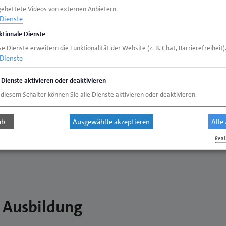
gebettete Videos von externen Anbietern.
Dienste
ktionale Dienste
e Dienste erweitern die Funktionalität der Website (z. B. Chat, Barrierefreiheit)
Heidi von Häfen
Marco Janssen
Dienste
Telefon 0441 232-277
-257
Telefon 0441 232-
Telefax 0441 232-55-277
-55-257
Telefax 0441 232-
e Dienste aktivieren oder deaktivieren
v.haefen@hwk-
janssen@hwk-
 diesem Schalter können Sie alle Dienste aktivieren oder deaktivieren.
oldenburg.de
oldenburg.de
ab
Ausgewählte akzeptieren
Alle
Real
 Ausbildung