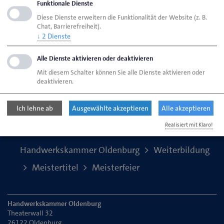
Funktionale Dienste
2019
Diese Dienste erweitern die Funktionalität der Website (z. B.
Chat, Barrierefreiheit).
↓
2
Dienste
2018
Alle Dienste aktivieren oder deaktivieren
Mit diesem Schalter können Sie alle Dienste aktivieren oder
deaktivieren.
Seite empfehlen
Seite drucken
Ich lehne ab
Ausgewählte akzeptieren
Alle akzeptieren
Seite
aktualisiert am 30. Apr. 2026
Realisiert mit Klaro!
Handwerkskammer Oldenburg
Weiterbildung
Meistertitel
Meisterfeier
Handwerkskammer Oldenburg
Theaterwall 32
26122 Oldenburg