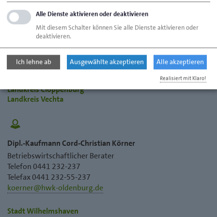
Alle Dienste aktivieren oder deaktivieren
Dipl.-Kauffrau Susann Ruppert
Mit diesem Schalter können Sie alle Dienste aktivieren oder
Geschäftsbereichsleiterin Wirtschaftsförderung
deaktivieren.
Telefon 0441 232-235
Telefax 0441 232-55-235
Ich lehne ab
Ausgewählte akzeptieren
Alle akzeptieren
ruppert@hwk-oldenburg.de
Realisiert mit Klaro!
Landkreis Cloppenburg
Landkreis Vechta
Dipl.-Kaufmann Cord-Christian Körner
Betriebswirtschaftlicher Berater
Telefon 0441 232-237
Telefax 0441 232-55-237
koerner@hwk-oldenburg.de
Stadt Wilhelmshaven