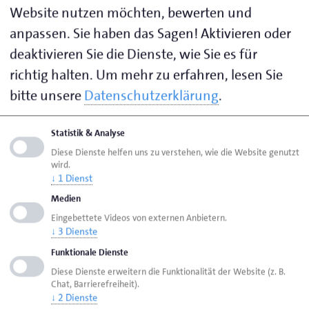
Website nutzen möchten, bewerten und
Weitere Informationen
anpassen. Sie haben das Sagen! Aktivieren oder
deaktivieren Sie die Dienste, wie Sie es für
richtig halten.
Um mehr zu erfahren, lesen Sie
Ansprechpartner
bitte unsere
Datenschutzerklärung
.
Bitte beachten Sie die regionalen / inhaltlichen
Zuständigkeiten
Statistik & Analyse
Diese Dienste helfen uns zu verstehen, wie die Website genutzt
wird.
↓
1
Dienst
Petra Imken
Teamassistenz
Medien
Telefon 0441 232-239
Eingebettete Videos von externen Anbietern.
Telefax 0441 232-55-239
↓
3
Dienste
imken@hwk-oldenburg.de
Funktionale Dienste
Diese Dienste erweitern die Funktionalität der Website (z. B.
Kommunikation
Chat, Barrierefreiheit).
↓
2
Dienste