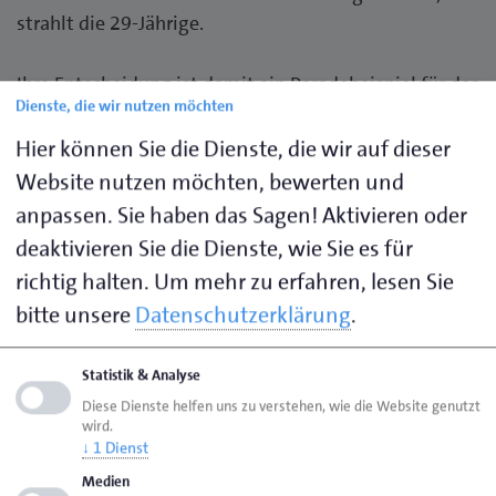
strahlt die 29-Jährige.
Ihre Entscheidung ist damit ein Paradebeispiel für das
Dienste, die wir nutzen möchten
diesjährige Motto des Tags des Handwerks, der
bundesweit am 20. September gefeiert wird.
Hier können Sie die Dienste, die wir auf dieser
„Handwerk tut gut – nicht nur der Gesellschaft,
Website nutzen möchten, bewerten und
sondern jedem Einzelnen, der einen Handwerksberuf
anpassen. Sie haben das Sagen! Aktivieren oder
ausübt. Wer in seinem Job Sinnhaftigkeit und
deaktivieren Sie die Dienste, wie Sie es für
Wertschätzung findet, fühlt sich wohl und ist
richtig halten.
Um mehr zu erfahren, lesen Sie
zufrieden. Und das ist vor allem auch für die junge
bitte unsere
Datenschutzerklärung
.
Generation ein wichtiger Faktor bei der Suche nach
einem zukünftigen Beruf“, weiß Eckhard Stein,
Statistik & Analyse
Präsident der Handwerkskammer Oldenburg. Er ist
Diese Dienste helfen uns zu verstehen, wie die Website genutzt
beeindruckt von Freyas Mut, nach dem Studium mit
wird.
einer handwerklichen Ausbildung zu beginnen. „Ich
↓
1
Dienst
bewundere sehr, wenn jemand dem Weg folgt, der
Medien