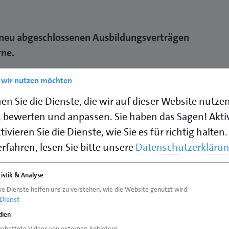
en neu abgeschlossenen Ausbildungsverträgen
rne.
e wir nutzen möchten
en Sie die Dienste, die wir auf dieser Website nutze
pruchsvoll und abwechslungsreich: 2.515 junge
 bewerten und anpassen. Sie haben das Sagen! Akti
merbezirk Oldenburg eine handwerkliche
ivieren Sie die Dienste, wie Sie es für richtig halten.
ammer Oldenburg verzeichnet damit zum
rfahren, lesen Sie bitte unsere
Datenschutzerkläru
s von 0,5 Prozent im Vergleich zum Vorjahr.
chenstand von minus fünf Prozent vermeldet.
tistik & Analyse
se Dienste helfen uns zu verstehen, wie die Website genutzt wird.
obust und bietet viele Zukunftsperspektiven.
Dienst
inen, engagierten Teams, die mit technischem
ien
ntwortungsbewusstsein tagtäglich Lösungen
gebettete Videos von externen Anbietern.