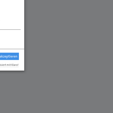
.
 akzeptieren
isiert mit Klaro!