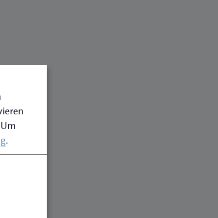
n
vieren
Um
ng
.