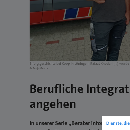
Erfolgsgeschichte bei Koop in Löningen: Rafaat Khodari (li.) wurde
© Fenja Gralla
Berufliche Integra
angehen
In unserer Serie „Berater informieren“
Dienste, di