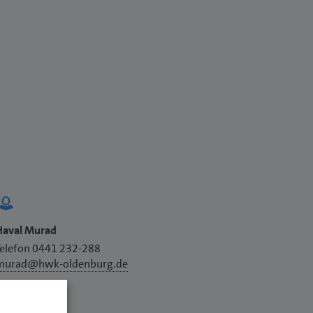
Haval Murad
Telefon 0441 232-288
murad@hwk-oldenburg.de