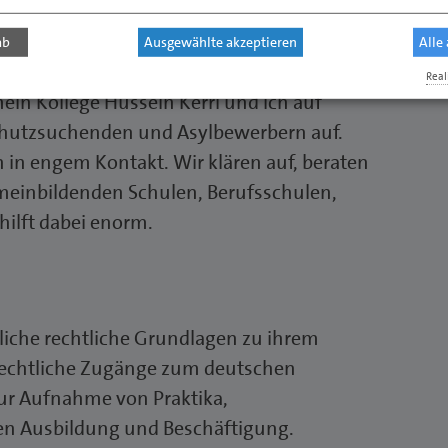
ab
Ausgewählte akzeptieren
Alle
Real
n Kollege Hussein Kerri und ich auf
chutzsuchenden und Asylbewerbern auf.
 in engem Kontakt. Wir klären auf, beraten
emeinbildenden Schulen, Berufsschulen,
ilft dabei enorm.
liche rechtliche Grundlagen zu ihrem
 rechtliche Zugänge zum deutschen
zur Aufnahme von Praktika,
alen Ausbildung und Beschäftigung.