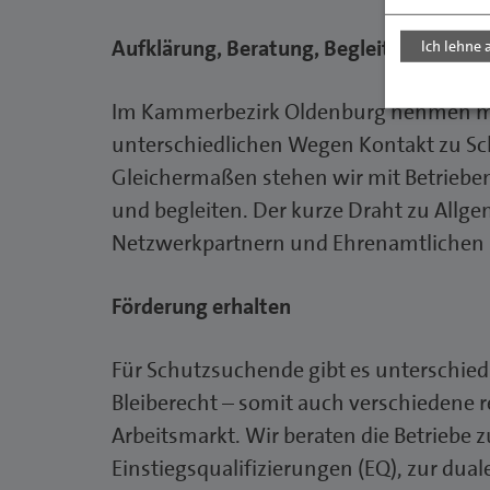
Aufklärung, Beratung, Begleitung
Ich lehne 
Im Kammerbezirk Oldenburg nehmen mei
unterschiedlichen Wegen Kontakt zu S
Gleichermaßen stehen wir mit Betrieben
und begleiten. Der kurze Draht zu Allg
Netzwerkpartnern und Ehrenamtlichen h
Förderung erhalten
Für Schutzsuchende gibt es unterschied
Bleiberecht – somit auch verschiedene
Arbeitsmarkt. Wir beraten die Betriebe 
Einstiegsqualifizierungen (EQ), zur du