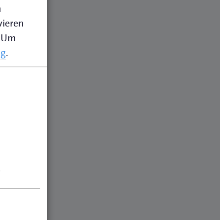
n
vieren
Um
ng
.
.