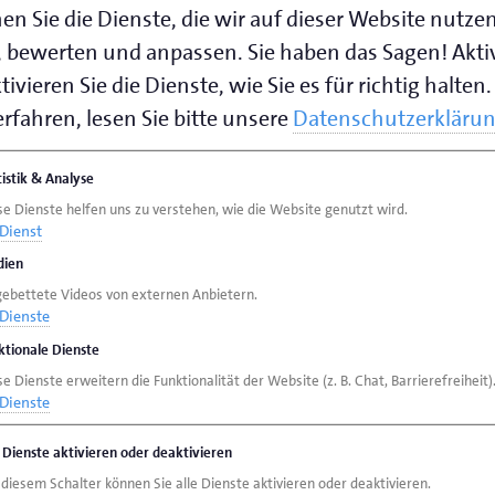
hen. Diesmal informiert Haval Murad über ein
en Sie die Dienste, die wir auf dieser Website nutze
 bewerten und anpassen. Sie haben das Sagen! Akti
ivieren Sie die Dienste, wie Sie es für richtig halten.
bei der beruflichen Integration von neu
rfahren, lesen Sie bitte unsere
Datenschutzerkläru
 Es bietet nicht nur berufliche
liche Teilhabe. Eine handwerkliche
tistik & Analyse
r Praxis, fördert die soziale Integration und
se Dienste helfen uns zu verstehen, wie die Website genutzt wird.
Dienst
ien
gebettete Videos von externen Anbietern.
Dienste
sforderung, Menschen zu integrieren, mit
ktionale Dienste
ahren sie durch das Integrationsprojekt
e Dienste erweitern die Funktionalität der Website (z. B. Chat, Barrierefreiheit)
Dienste
fördert vom Niedersächsischen
e sechs Handwerkskammern Nachwuchs- und
e Dienste aktivieren oder deaktivieren
 diesem Schalter können Sie alle Dienste aktivieren oder deaktivieren.