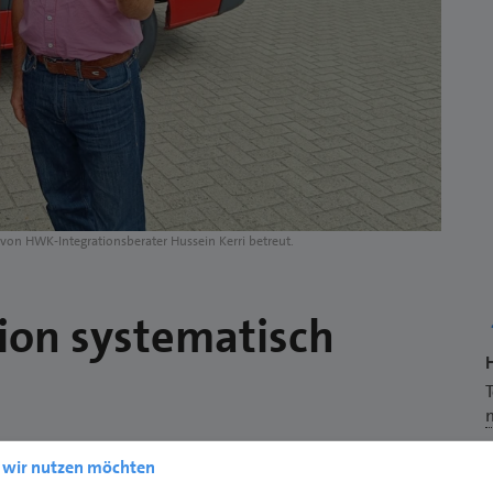
 von HWK-Integrationsberater Hussein Kerri betreut.
tion systematisch
 geben Mitarbeiter der Handwerkskammer
e wir nutzen möchten