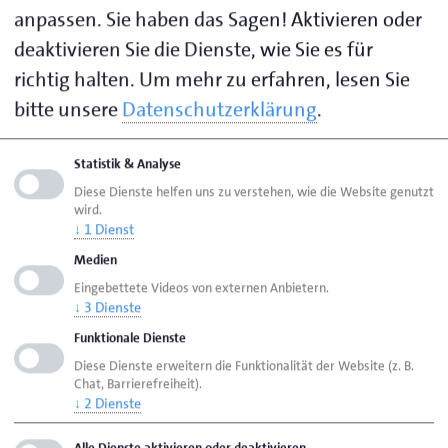
machen?“, sagt Eckhard Stein, Präsident der
anpassen. Sie haben das Sagen! Aktivieren oder
Handwerkskammer Oldenburg. „Im Handwerk
deaktivieren Sie die Dienste, wie Sie es für
können wir das. Bei uns ist Karriere kein kalter
richtig halten.
Um mehr zu erfahren, lesen Sie
Wettlauf, sondern ein lohnender Weg. Das Handwerk
bitte unsere
Datenschutzerklärung
.
bietet jungen Menschen eine Form von Karriere, in
der man seine Fortschritte täglich sieht. Mit dem
Statistik & Analyse
guten Gefühl, etwas zu schaffen, das wirklich
Diese Dienste helfen uns zu verstehen, wie die Website genutzt
gebraucht wird. Und das Allerwichtigste: Im
wird.
Handwerk ist Karriere kein Alleingang. Wir machen
↓
1
Dienst
sie immer zusammen – in der Handwerksfamilie.“
Medien
Eingebettete Videos von externen Anbietern.
↓
3
Dienste
Mit seinen 136 Berufen bietet das Handwerk jungen
Menschen vielfältige Möglichkeiten, ihren ganz
Funktionale Dienste
persönlichen Weg zu finden, ohne sich dabei zu
Diese Dienste erweitern die Funktionalität der Website (z. B.
Chat, Barrierefreiheit).
verlieren: mit Sinn, Zusammenhalt und Erfüllung.
↓
2
Dienste
Ausgehend von der Ausbildung eröffnen sich dann
unterschiedlichste Karrierewege: von zahlreichen