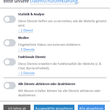
nicht nur zeigen – wir wollen sie feiern, stärken und
bitte unsere
Datenschutzerklärung
.
vernetzen. Und was hier entstanden ist, ist viel mehr
als eine Kommunikationskampagne: Es ist
Statistik & Analyse
Sichtbarkeit, Stolz und Zusammenhalt.“ erklärte
Diese Dienste helfen uns zu verstehen, wie die Website genutzt
wird.
Susann Ruppert den Hintergrund von
↓
1
Dienst
#handwerkistWEIBLICH bei der Preisverleihung,
Medien
dessen Herzstück die Porträtreihe von 12
Eingebettete Videos von externen Anbietern.
Unternehmerfrauen und Handwerkerinnen aus der
↓
3
Dienste
Oldenburger Region ist.
Funktionale Dienste
Diese Dienste erweitern die Funktionalität der Website (z. B.
Der Wettbewerb ist von der bundesweiten
Chat, Barrierefreiheit).
gründerinnenagentur (bga) ins Leben gerufen worden
↓
2
Dienste
und wird vom Bundesministerium für Familie,
Alle Dienste aktivieren oder deaktivieren
Senioren, Frauen und Jugend im Rahmen des
Mit diesem Schalter können Sie alle Dienste aktivieren oder
Programms „Gleichstellung am Arbeitsmarkt.
deaktivieren.
Perspektiven schaffen (GAPS)” gefördert. Innovative
Konzepte und bewährte Umsetzungsbeispiele zur
Ich lehne ab
Ausgewählte akzeptieren
Alle akzeptieren