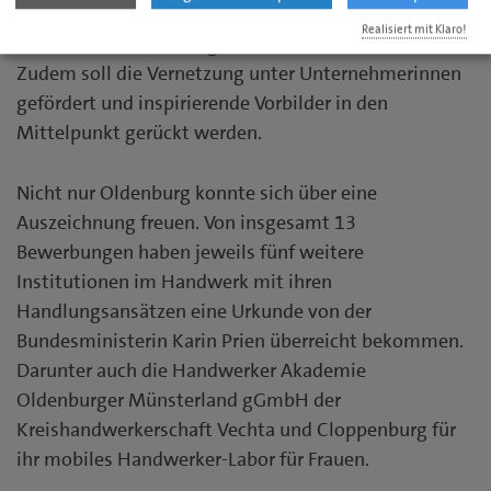
Förderung von Frauen im Handwerk und
Realisiert mit Klaro!
Unternehmensnachfolge stehen hier im Fokus.
Zudem soll die Vernetzung unter Unternehmerinnen
gefördert und inspirierende Vorbilder in den
Mittelpunkt gerückt werden.
Nicht nur Oldenburg konnte sich über eine
Auszeichnung freuen. Von insgesamt 13
Bewerbungen haben jeweils fünf weitere
Institutionen im Handwerk mit ihren
Handlungsansätzen eine Urkunde von der
Bundesministerin Karin Prien überreicht bekommen.
Darunter auch die Handwerker Akademie
Oldenburger Münsterland gGmbH der
Kreishandwerkerschaft Vechta und Cloppenburg für
ihr mobiles Handwerker-Labor für Frauen.