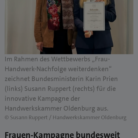
Im Rahmen des Wettbewerbs „Frau-
Handwerk-Nachfolge weiterdenken“
zeichnet Bundesministerin Karin Prien
(links) Susann Ruppert (rechts) für die
innovative Kampagne der
Handwerkskammer Oldenburg aus.
© Susann Ruppert / Handwerkskammer Oldenburg
Frauen-Kampagne bundesweit