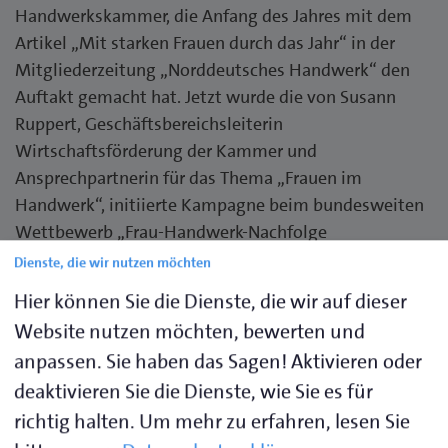
Handwerkskammer, die Anfang des Jahres mit dem
Artikel „Mit starken Frauen durch das Jahr“ in der
Mitgliederzeitung „Norddeutsches Handwerk“ den
Auftakt gemacht hat. Jetzt wurde die von Susann
Ruppert, Geschäftsbereichsleiterin
Wirtschaftsförderung der Kammer und
Ansprechpartnerin für das Thema „Frauen im
Handwerk“, initiierte Kampagne beim bundesweiten
Wettbewerb „Frau-Handwerk-Nachfolge
weiterdenken“ für ihren Handlungsansatz mit einer
Dienste, die wir nutzen möchten
Urkunde ausgezeichnet.
Hier können Sie die Dienste, die wir auf dieser
Website nutzen möchten, bewerten und
„Die Auszeichnung ist für uns eine große Freude, eine
anpassen. Sie haben das Sagen! Aktivieren oder
echte Wertschätzung und Bestätigung, wie wichtig
deaktivieren Sie die Dienste, wie Sie es für
es ist, Frauen im Handwerk sichtbar zu machen. Wir
richtig halten.
Um mehr zu erfahren, lesen Sie
wollen Gründerinnen und Unternehmerinnen aber