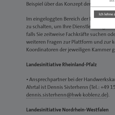
Mit
Beispiel über das Konzept der gelegent
Ich lehne 
Im eingeloggten Bereich der Plattform
zu schalten, um Ihre Dienstleistung anz
falls Sie zeitweise Fachkräfte suchen od
weiteren Fragen zur Plattform und zur ko
Koordinatoren der jeweiligen Kammer g
Landesinitiative Rheinland-Pfalz
• Ansprechpartner bei der Handwerksk
Ahrtal ist Dennis Sisterhenn (Tel.: +49 
dennis.sisterhenn@hwk-koblenz.de
).
Landesinitiative Nordrhein-Westfalen