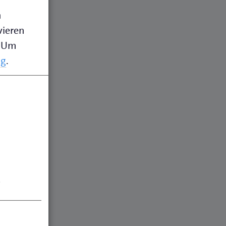
n
vieren
Um
ng
.
.