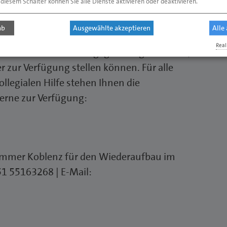
 diesem Schalter können Sie alle Dienste aktivieren oder deaktivieren.
lichen Arbeitnehmerüberlassung.
ab
Ausgewählte akzeptieren
Alle
 haben Unternehmen die Möglichkeit, Anzeigen
Real
ubieten oder um sich gegenseitig zu finden,
er zur Verfügung stellen können. Für alle
llegialen Hilfe stehen Ihnen die
erne zur Verfügung:
ammer Koblenz für den Wiederaufbau im
151 55163268 | E-Mail: