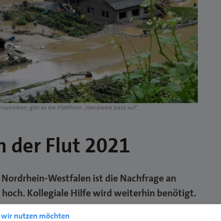
zutreiben, gibt es die Plattform „Handwerk baut auf“.
 der Flut 2021
d Nordrhein-Westfalen ist die Nachfrage an
och. Kollegiale Hilfe wird weiterhin benötigt.
ln möchten sich bei allen Handwerkerinnen
e wir nutzen möchten