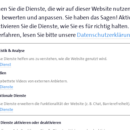
rbeit und ihre Solidarität in dieser
en Sie die Dienste, die wir auf dieser Website nutze
deraufbau der schwer geschädigten privaten
 bewerten und anpassen. Sie haben das Sagen! Akti
t weiterhin voranzutreiben, haben die
ivieren Sie die Dienste, wie Sie es für richtig halten.
handwerk-baut-auf.de
an den Start gebracht.
rfahren, lesen Sie bitte unsere
Datenschutzerkläru
Betriebe aus ganz Deutschland registriert, die
en anzunehmen oder „kollegiale Hilfe“ zu
tistik & Analyse
se Dienste helfen uns zu verstehen, wie die Website genutzt wird.
Dienst
an handwerklichen Dienstleistungen weiterhin
ien
en das Vertrauen der Kunden, jedoch fehlt es
gebettete Videos von externen Anbietern.
Dienste
ut-Aufträgen zu bewältigen. Hier setzt die
ktionale Dienste
sind ebenfalls voll und Sie können sich nicht
e Dienste erweitern die Funktionalität der Website (z. B. Chat, Barrierefreiheit)
rn? Vielleicht ist es Ihnen aber möglich, für
Dienste
itarbeitenden aus dem Tagesgeschäft
e Dienste aktivieren oder deaktivieren
im Flutgebiet zu unterstützen. Das geht zum