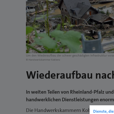
Um den Wiederaufbau der schwer geschädigten Infrastruktur voran
© Handwerkskammer Koblenz
Wiederaufbau nach
In weiten Teilen von Rheinland-Pfalz un
handwerklichen Dienstleistungen enorm h
Die Handwerkskammern Koblenz und Kö
Dienste, di