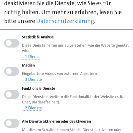
Auch „Geld-zurück-Garantien“ für den Fall der Erfolglos
deaktivieren Sie die Dienste, wie Sie es für
mehrmaligen Aufforderungen nicht zurückerstattet wir
richtig halten.
Um mehr zu erfahren, lesen Sie
bitte unsere
Datenschutzerklärung
.
„Schauen Sie sich den Dienstleister und seinen Interneta
Angaben im Impressum mit denen im Handelsregister, d
Statistik & Analyse
Vermeiden Sie Vorkasse. Vereinbaren Sie lieber eine B
Diese Dienste helfen uns zu verstehen, wie die Website genutzt
Abschlägen oder eine Erfolgsprovision, die erst bei Ver
wird.
↓
1
Dienst
fällig wird. Fragen Sie nach konkreten überprüfbaren Re
Medien
nach Erfahrungen“, so Frerichs.
Eingebettete Videos von externen Anbietern.
↓
3
Dienste
Funktionale Dienste
Diese Dienste erweitern die Funktionalität der Website (z. B.
Chat, Barrierefreiheit).
↓
2
Dienste
Alle Dienste aktivieren oder deaktivieren
Mit diesem Schalter können Sie alle Dienste aktivieren oder