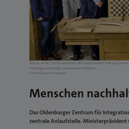
Besuch in der Tischlerwerkstatt: Ministerpräsident Olaf Lies (hin
Projektgemeinschaft und weiteren Politikern.
© Marcus Meyer Photography
Menschen nachhalti
Das Oldenburger Zentrum für Integratio
zentrale Anlaufstelle. Ministerpräsident