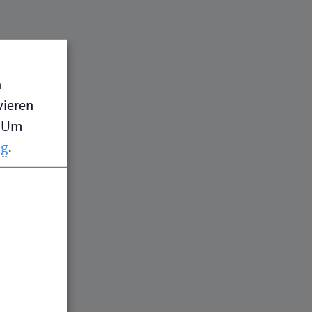
n
vieren
Um
ng
.