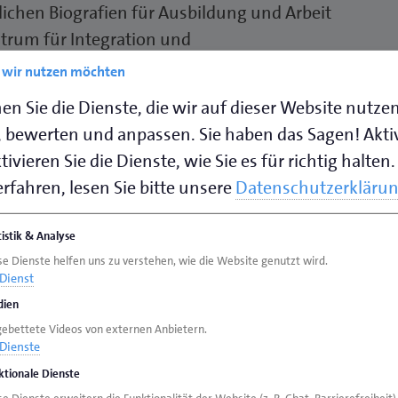
chen Biografien für Ausbildung und Arbeit
ntrum für Integration und
haftsprojekt. Träger ist das Jobcenter
e wir nutzen möchten
Volkshochschule Oldenburg, die DEKRA
en Sie die Dienste, die wir auf dieser Website nutze
d die Handwerkskammer Oldenburg beteiligt.
 bewerten und anpassen. Sie haben das Sagen! Akti
ivieren Sie die Dienste, wie Sie es für richtig halten.
 Februar zu Besuch gekommen. Zunächst ließ er
rfahren, lesen Sie bitte unsere
Datenschutzerkläru
terin Claudia Hübner die Werkstätten und
 gibt es die Bereiche Logistik, Handwerk,
tistik & Analyse
ung. Die Teilnehmerinnen und Teilnehmer
se Dienste helfen uns zu verstehen, wie die Website genutzt wird.
amiliären Angelegenheiten, behördlichen
Dienst
nz wichtig: die professionelle Beratung durch
ien
 entsprechende Deutschförderung.
gebettete Videos von externen Anbietern.
Dienste
ktionale Dienste
en kennengelernt, die begeistert ihre