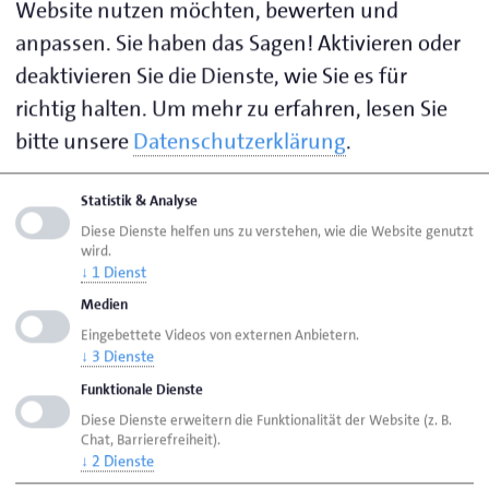
Website nutzen möchten, bewerten und
Aussicht auf einen der Geldpreise haben die
anpassen. Sie haben das Sagen! Aktivieren oder
Unternehmen, die sich mit neuen Konzepten am
deaktivieren Sie die Dienste, wie Sie es für
Markt positioniert haben, die neue Arbeitsplätze
geschaffen oder mit interessanten Maßnahmen
richtig halten.
Um mehr zu erfahren, lesen Sie
einen drohenden Arbeitsplatzabbau verhindert
bitte unsere
Datenschutzerklärung
.
haben. Auch die Unternehmen, bei denen die
Ausbildung großgeschrieben wird, sollten sich
Statistik & Analyse
bewerben. Gute Chancen haben ebenso die
Diese Dienste helfen uns zu verstehen, wie die Website genutzt
Betriebe, die außergewöhnliche Maßnahmen zur
wird.
↓
1
Dienst
Qualitätssicherung, technologische Erneuerungen
Medien
oder beispielhafte Lösungen auf dem Gebiet des
Eingebettete Videos von externen Anbietern.
Umwelt- und Klimaschutzes realisiert haben.
↓
3
Dienste
Funktionale Dienste
Die Volksbanken und Raiffeisenbanken schreiben den
Diese Dienste erweitern die Funktionalität der Website (z. B.
Großen VR-Mittelstandspreis Weser-Ems gemeinsam
Chat, Barrierefreiheit).
mit allen Industrie- und Handelskammern und
↓
2
Dienste
Handwerkskammern in Weser-Ems aus. Weitere