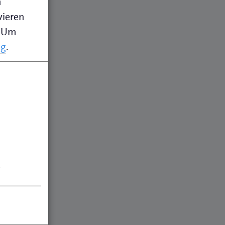
n
vieren
Um
ng
.
.