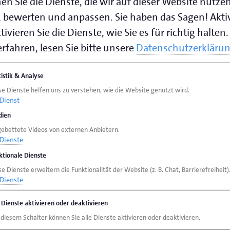
en Sie die Dienste, die wir auf dieser Website nutze
 bewerten und anpassen. Sie haben das Sagen! Akti
werker aus den Bereichen Leder-, Holz-,
ivieren Sie die Dienste, wie Sie es für richtig halten.
r freie Plätze.
rfahren, lesen Sie bitte unsere
Datenschutzerkläru
edsbetriebe der Handwerkskammer Oldenburg
tistik & Analyse
Journées Européennes des Métiers d’Art“ in
se Dienste helfen uns zu verstehen, wie die Website genutzt wird.
n. An den Europäischen Tagen des
Dienst
dwerker, Kreative und kulturelle
ien
Ländern jedes Jahr ihre Werkstätten und
gebettete Videos von externen Anbietern.
Dienste
regionale Besonderheiten und künstlerische
ktionale Dienste
it über die Schulter und kommen ins Gespräch
e Dienste erweitern die Funktionalität der Website (z. B. Chat, Barrierefreiheit)
Dienste
e Dienste aktivieren oder deaktivieren
us den Bereichen Leder-, Holz- und
 diesem Schalter können Sie alle Dienste aktivieren oder deaktivieren.
Atelier in Rochefort mitarbeiten. Möglich