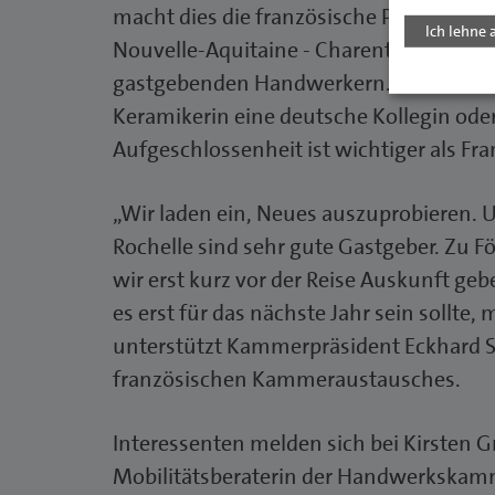
macht dies die französische Partnerkam
Ich lehne 
Nouvelle-Aquitaine - Charente-Maritime
gastgebenden Handwerkern. Ähnlich wird 
Keramikerin eine deutsche Kollegin ode
Aufgeschlossenheit ist wichtiger als Fr
„Wir laden ein, Neues auszuprobieren. 
Rochelle sind sehr gute Gastgeber. Zu 
wir erst kurz vor der Reise Auskunft ge
es erst für das nächste Jahr sein sollte,
unterstützt Kammerpräsident Eckhard S
französischen Kammeraustausches.
Interessenten melden sich bei Kirsten
Mobilitätsberaterin der Handwerkska