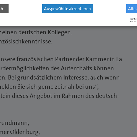
mer La Chambre de Métiers et de l'Artisanat
ab
Ausgewählte akzeptieren
Alle
. Die Unterbringung erfolgt bei den
Real
es in La Rochelle sein. Hier betreut eine
r einen deutschen Kollegen.
anzösischkenntnisse.
Unsere französischen Partner der Kammer in La
Fördermöglichkeiten des Aufenthalts können
ben. Bei grundsätzlichem Interesse, auch wenn
 melden Sie sich gerne zeitnah bei uns“,
tein dieses Angebot im Rahmen des deutsch-
 Grundmann,
mmer Oldenburg,