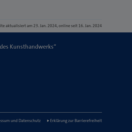
ite
aktualisiert am 23. Jan. 2024
, online seit 16. Jan. 2024
ge des Kunsthandwerks“
ssum und Datenschutz
Erklärung zur Barrierefreiheit