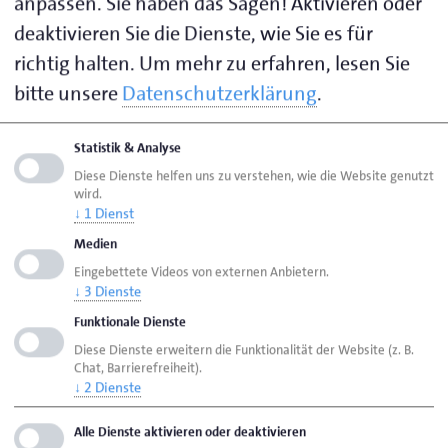
anpassen. Sie haben das Sagen! Aktivieren oder
Zimmerei Erhard Diedrich GmbH, die Tischlerei
deaktivieren Sie die Dienste, wie Sie es für
Gilhaus GmbH sowie die Orthopädie Holterhus
richtig halten.
Um mehr zu erfahren, lesen Sie
GmbH und die Schuhe Sport Orthopädie Holterhus
bitte unsere
Datenschutzerklärung
.
e.K. zeigen auf, wie verschiedene
Nachhaltigkeitsaspekte im Betrieb umgesetzt
werden können. Ihnen allen liegt das Thema am
Statistik & Analyse
Herzen, denn sie denken auch an die nachfolgenden
Diese Dienste helfen uns zu verstehen, wie die Website genutzt
wird.
Generationen und möchten diesen eine lebenswerte
↓
1
Dienst
Zukunft ermöglichen.
Medien
Eingebettete Videos von externen Anbietern.
„Nachhaltigkeit im Handwerk wird in den Betrieben
↓
3
Dienste
täglich gelebt und umgesetzt“, erläutert Stein. „Durch
Funktionale Dienste
Facettenreichtum, Kreativität und Fachkompetenz
Diese Dienste erweitern die Funktionalität der Website (z. B.
sind Handwerksbetriebe Nachhaltigkeits- und
Chat, Barrierefreiheit).
↓
2
Dienste
gleichzeitig Innovationsmotoren. Sie sind eine
tragende Säule der Nachhaltigkeit, nicht nur im
Alle Dienste aktivieren oder deaktivieren