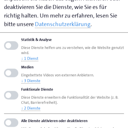
Kreishandwerkerschaft Cloppenburg, die in
deaktivieren Sie die Dienste, wie Sie es für
Niedersachsen zu den großen und leistungsstarken
richtig halten.
Um mehr zu erfahren, lesen Sie
Kreishandwerkerschaften zählt. Die dortige
Betreuung sei stets bestens für die Betriebe gewesen
bitte unsere
Datenschutzerklärung
.
ist. Ausschlaggebend für den Wechsel zur
Kreishandwerkerschaft Ammerland sei die dortige
Statistik & Analyse
Lehrbäckerei gewesen, die sich im Kontext geringerer
Diese Dienste helfen uns zu verstehen, wie die Website genutzt
wird.
Ausbildungszahlen ebenso neu aufstellen wird. Daher
↓
1
Dienst
würden sich auch die Prüfungsausschüsse beider
Medien
Innungen zusammenschließen, um den geringeren
Eingebettete Videos von externen Anbietern.
Ausbildungszahlen Rechnung zu tragen, so Knappe.
↓
3
Dienste
Funktionale Dienste
In getrennten Sitzungen haben die Bäckerinnungen
Diese Dienste erweitern die Funktionalität der Website (z. B.
Oldenburger Münsterland und Oldenburger Land
Chat, Barrierefreiheit).
zunächst die Fusion zur neuen Bäcker-Innung
↓
2
Dienste
Oldenburger Land beschlossen. Danach wurde die
Alle Dienste aktivieren oder deaktivieren
neue Innung in einer gemeinsamen Sitzung