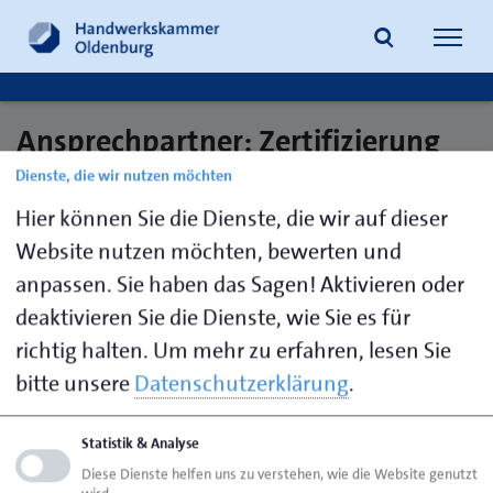
Navig
öffne
Ansprechpartner: Zertifizierung
Suche
von Berufserfahrungen
Dienste, die wir nutzen möchten
Hier können Sie die Dienste, die wir auf dieser
Website nutzen möchten, bewerten und
von Häfen,
0441 232-
v.haefen@hwk-
anpassen. Sie haben das Sagen! Aktivieren oder
Heidi
277
oldenburg.de
deaktivieren Sie die Dienste, wie Sie es für
richtig halten.
Um mehr zu erfahren, lesen Sie
bitte unsere
Datenschutzerklärung
.
Seite empfehlen
Seite drucken
Statistik & Analyse
Diese Dienste helfen uns zu verstehen, wie die Website genutzt
Seite
aktualisiert am 31. Juli 2026