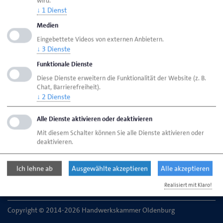
wird.
↓
1
Dienst
Medien
Handwerkskammer Oldenburg
Eingebettete Videos von externen Anbietern.
Ansprechpartner
Bereiche
↓
3
Dienste
Zertifizierung von Berufserfahrungen
Funktionale Dienste
Diese Dienste erweitern die Funktionalität der Website (z. B.
Chat, Barrierefreiheit).
↓
2
Dienste
Handwerkskammer Oldenburg
Theaterwall 32
Alle Dienste aktivieren oder deaktivieren
26122 Oldenburg
Mit diesem Schalter können Sie alle Dienste aktivieren oder
deaktivieren.
Telefon: 0441 232-0
E-Mail:
info@hwk-oldenburg.de
Ich lehne ab
Ausgewählte akzeptieren
Alle akzeptieren
Realisiert mit Klaro!
Copyright © 2014-2026 Handwerkskammer Oldenburg