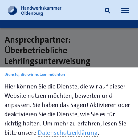
Navig
öffne
Ansprechpartner:
Suche
Überbetriebliche
Lehrlingsunterweisung
(Schweißen)
Dienste, die wir nutzen möchten
Hier können Sie die Dienste, die wir auf dieser
Website nutzen möchten, bewerten und
Benedix,
0441 232-
schweisswerkstatt@hwk-
anpassen. Sie haben das Sagen! Aktivieren oder
Jens
135
oldenburg.de
deaktivieren Sie die Dienste, wie Sie es für
Venzke,
0441 232-
venzke@hwk-
richtig halten.
Um mehr zu erfahren, lesen Sie
Gabriele
112
oldenburg.de
bitte unsere
Datenschutzerklärung
.