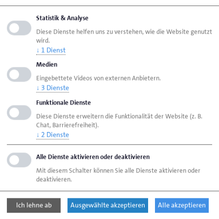
Statistik & Analyse
Diese Dienste helfen uns zu verstehen, wie die Website genutzt
Seite empfehlen
wird.
Seite drucken
↓
1
Dienst
Seite
aktualisiert am 31. Juli 2026
Medien
Eingebettete Videos von externen Anbietern.
↓
3
Dienste
Handwerkskammer Oldenburg
Funktionale Dienste
Ansprechpartner
Bereiche
Diese Dienste erweitern die Funktionalität der Website (z. B.
Chat, Barrierefreiheit).
Überbetriebliche Lehrlingsunterweisung
↓
2
Dienste
(Schweißen)
Alle Dienste aktivieren oder deaktivieren
Mit diesem Schalter können Sie alle Dienste aktivieren oder
Handwerkskammer Oldenburg
deaktivieren.
Theaterwall 32
26122 Oldenburg
Ich lehne ab
Ausgewählte akzeptieren
Alle akzeptieren