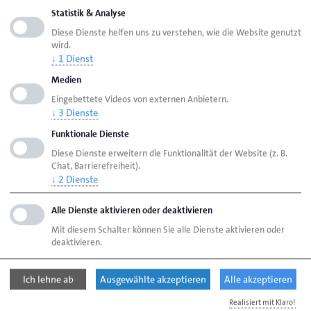
Statistik & Analyse
Seite empfehlen
Diese Dienste helfen uns zu verstehen, wie die Website genutzt
Seite drucken
wird.
↓
1
Dienst
Seite
aktualisiert am 31. Juli 2026
Medien
Eingebettete Videos von externen Anbietern.
↓
3
Dienste
Handwerkskammer Oldenburg
Funktionale Dienste
Ansprechpartner
Bereiche
Diese Dienste erweitern die Funktionalität der Website (z. B.
Überbetriebliche Lehrlingsunterweisung
Chat, Barrierefreiheit).
(Feinwerkmechaniker und Metallbauer)
↓
2
Dienste
Alle Dienste aktivieren oder deaktivieren
Handwerkskammer Oldenburg
Mit diesem Schalter können Sie alle Dienste aktivieren oder
deaktivieren.
Theaterwall 32
26122 Oldenburg
Ich lehne ab
Ausgewählte akzeptieren
Alle akzeptieren
Telefon: 0441 232-0
Realisiert mit Klaro!