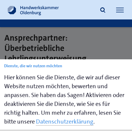
Navig
öffne
Ansprechpartner:
Suche
Überbetriebliche
Lehrlingsunterweisung
Dienste, die wir nutzen möchten
(Feinwerkmechaniker und
Hier können Sie die Dienste, die wir auf dieser
Metallbauer)
Website nutzen möchten, bewerten und
anpassen. Sie haben das Sagen! Aktivieren oder
deaktivieren Sie die Dienste, wie Sie es für
Tholen,
0441 232-
tholen@hwk-
Claudia
116
oldenburg.de
richtig halten.
Um mehr zu erfahren, lesen Sie
bitte unsere
Datenschutzerklärung
.