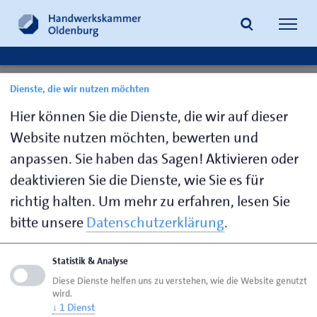
Navig
öffne
Ansprechpartner:
Dienste, die wir nutzen möchten
Suche
Sachkundeprüfungen
Hier können Sie die Dienste, die wir auf dieser
Website nutzen möchten, bewerten und
anpassen. Sie haben das Sagen! Aktivieren oder
deaktivieren Sie die Dienste, wie Sie es für
richtig halten.
Um mehr zu erfahren, lesen Sie
Seite empfehlen
bitte unsere
Datenschutzerklärung
.
Seite drucken
Statistik & Analyse
Seite
aktualisiert am 31. Juli 2026
Diese Dienste helfen uns zu verstehen, wie die Website genutzt
wird.
↓
1
Dienst
Handwerkskammer Oldenburg