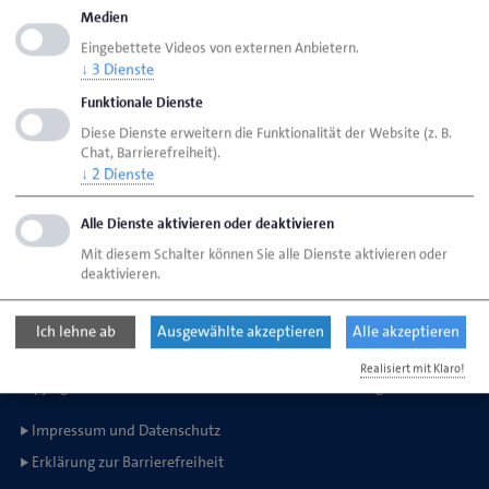
Medien
Ansprechpartner
Bereiche
Eingebettete Videos von externen Anbietern.
Sachkundeprüfungen
↓
3
Dienste
Funktionale Dienste
Diese Dienste erweitern die Funktionalität der Website (z. B.
Handwerkskammer Oldenburg
Chat, Barrierefreiheit).
Theaterwall 32
↓
2
Dienste
26122 Oldenburg
Alle Dienste aktivieren oder deaktivieren
Mit diesem Schalter können Sie alle Dienste aktivieren oder
Telefon: 0441 232-0
deaktivieren.
E-Mail:
info@hwk-oldenburg.de
Ich lehne ab
Ausgewählte akzeptieren
Alle akzeptieren
Realisiert mit Klaro!
Copyright © 2014-2026 Handwerkskammer Oldenburg
Impressum und Datenschutz
Erklärung zur Barrierefreiheit