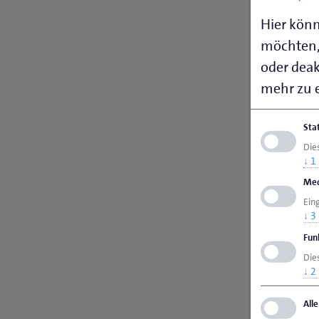
Hier könn
möchten,
oder deakt
mehr zu e
Sta
Die
↓
1
Med
Ein
↓
3
Fun
Dies
↓
2
All