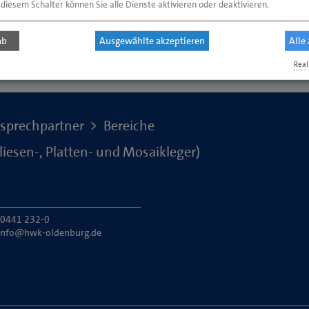
 diesem Schalter können Sie alle Dienste aktivieren oder deaktivieren.
ab
Ausgewählte akzeptieren
Alle
Real
S
sprechpartner
Bereiche
iesen-, Platten- und Mosaikleger)
: 0441 232-0
info@hwk-oldenburg.de