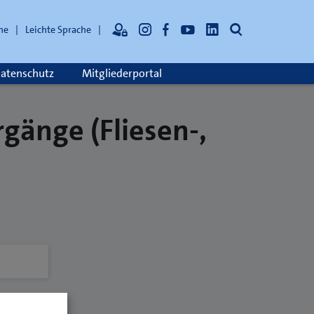
Suche
he
Leichte Sprache
atenschutz
Mitgliederportal
gänge (Fliesen-,