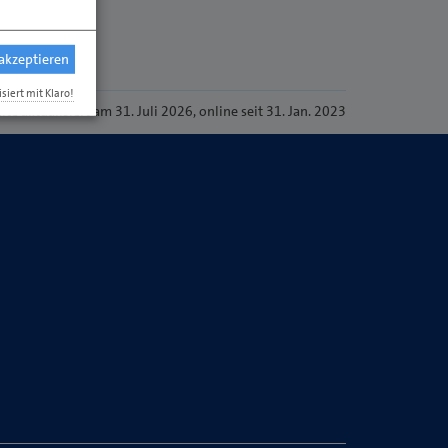
 akzeptieren
isiert mit Klaro!
eite
aktualisiert am 31. Juli 2026
, online seit 31. Jan. 2023