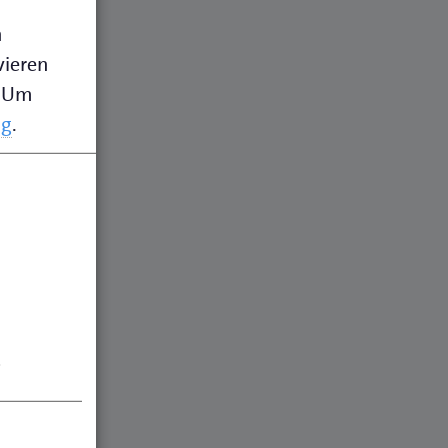
n
vieren
Um
ng
.
.