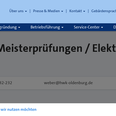
Über uns
Presse & Medien
Kontakt
Gebärdensprac
zgründung
Betriebsführung
Service-Center
D
Meisterprüfungen / Elekt
32-232
weber@hwk-oldenburg.de
e wir nutzen möchten