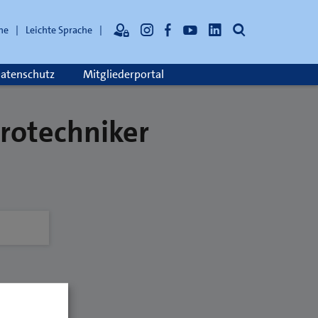
Suche
he
Leichte Sprache
atenschutz
Mitgliederportal
rotechniker