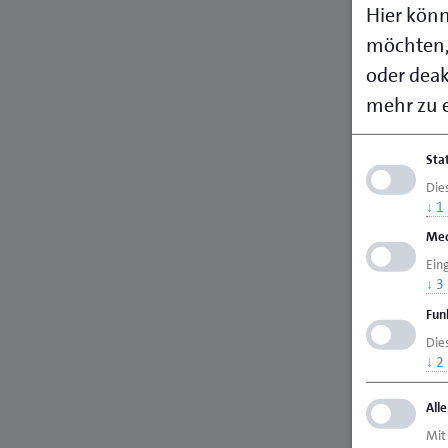
Hier könn
möchten,
oder deakt
mehr zu e
Sta
Die
↓
1
Med
Ein
↓
3
Fun
Dies
↓
2
All
Mit