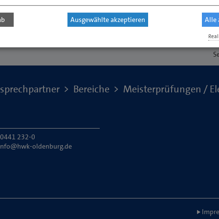
ab
Ausgewählte akzeptieren
Alle
Real
S
sprechpartner
Bereiche
Meisterprüfungen / El
: 0441 232-0
info@hwk-oldenburg.de
Impre