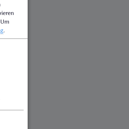
n
vieren
Um
ng
.
.