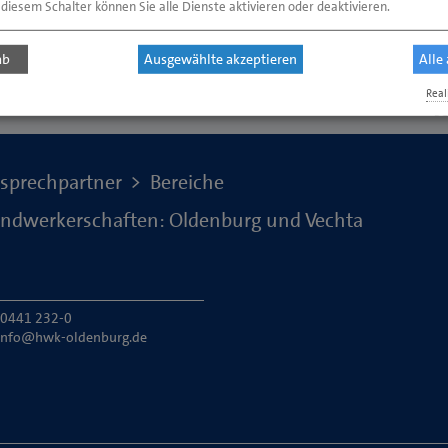
 diesem Schalter können Sie alle Dienste aktivieren oder deaktivieren.
ab
Ausgewählte akzeptieren
Alle
Real
Se
sprechpartner
Bereiche
shandwerkerschaften: Oldenburg und Vechta
: 0441 232-0
info@hwk-oldenburg.de