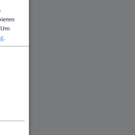
n
vieren
Um
ng
.
.