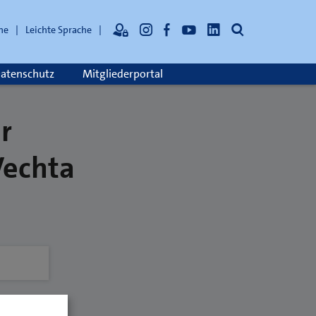
Suche
he
Leichte Sprache
atenschutz
Mitgliederportal
r
Vechta