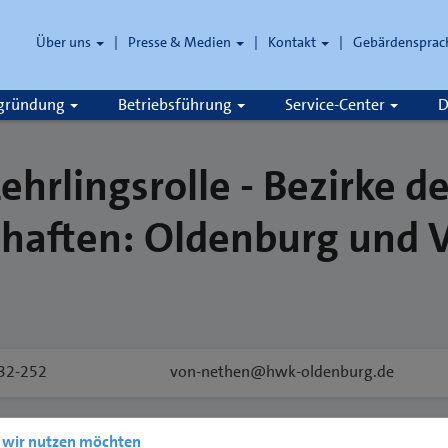
Über uns
Presse & Medien
Kontakt
Gebärdensprac
zgründung
Betriebsführung
Service-Center
D
hrlingsrolle - Bezirke de
haften: Oldenburg und 
32-252
von-nethen@hwk-oldenburg.de
e wir nutzen möchten