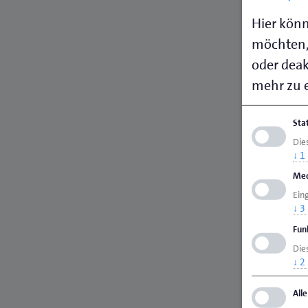
Hier könn
möchten,
oder deakt
mehr zu e
Sta
Die
↓
1
Med
Ein
↓
3
Fun
Dies
↓
2
All