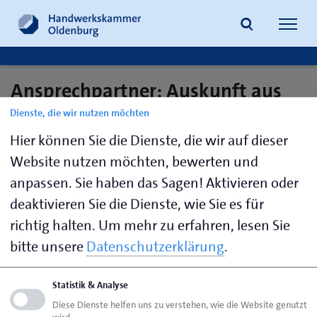
Navig
öffne
Ansprechpartner: Auskunft aus
Suche
der Handwerksrolle
Dienste, die wir nutzen möchten
Hier können Sie die Dienste, die wir auf dieser
Website nutzen möchten, bewerten und
Würdemann,
0441 232-
wuerdemann@hwk-
anpassen. Sie haben das Sagen! Aktivieren oder
Nicole
234
oldenburg.de
deaktivieren Sie die Dienste, wie Sie es für
richtig halten.
Um mehr zu erfahren, lesen Sie
bitte unsere
Datenschutzerklärung
.
Seite empfehlen
Seite drucken
Statistik & Analyse
Diese Dienste helfen uns zu verstehen, wie die Website genutzt
Seite
aktualisiert am 25. Aug. 2025