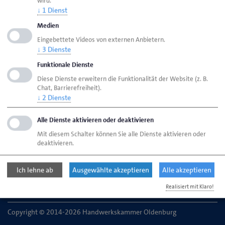
wird.
↓
1
Dienst
Medien
Handwerkskammer Oldenburg
Eingebettete Videos von externen Anbietern.
Ansprechpartner
Bereiche
↓
3
Dienste
Auskunft aus der Handwerksrolle
Funktionale Dienste
Diese Dienste erweitern die Funktionalität der Website (z. B.
Chat, Barrierefreiheit).
↓
2
Dienste
Handwerkskammer Oldenburg
Theaterwall 32
Alle Dienste aktivieren oder deaktivieren
26122 Oldenburg
Mit diesem Schalter können Sie alle Dienste aktivieren oder
deaktivieren.
Telefon: 0441 232-0
E-Mail:
info@hwk-oldenburg.de
Ich lehne ab
Ausgewählte akzeptieren
Alle akzeptieren
Realisiert mit Klaro!
Copyright © 2014-2026 Handwerkskammer Oldenburg