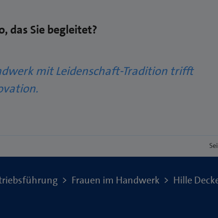
o, das Sie begleitet?
dwerk mit Leidenschaft-Tradition trifft
ovation.
Se
triebsführung
Frauen im Handwerk
Hille Deck