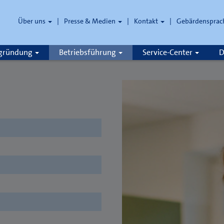
Über uns
Presse & Medien
Kontakt
Gebärdensprac
zgründung
Betriebsführung
Service-Center
D