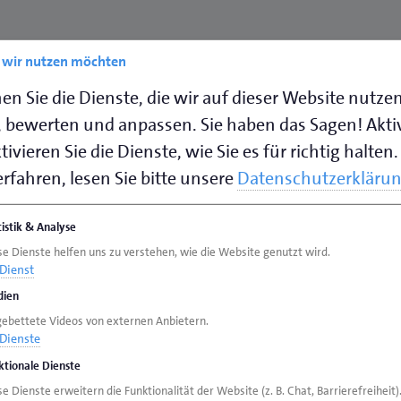
e wir nutzen möchten
en Sie die Dienste, die wir auf dieser Website nutze
ternehmens bin ich stolz auf die Werte und die Lei
 bewerten und anpassen. Sie haben das Sagen! Akti
ifizierten Handwerkern, die mit viel Engagement u
ivieren Sie die Dienste, wie Sie es für richtig halten.
ise Arbeit erhalten. Unsere jahrelange Erfahrung u
rfahren, lesen Sie bitte unsere
Datenschutzerkläru
ösungen zu bieten, die nicht nur funktional, sonde
tistik & Analyse
se Dienste helfen uns zu verstehen, wie die Website genutzt wird.
Dienst
ien
ndwerk ist die Auswahl und Bindung qualifizierter 
gebettete Videos von externen Anbietern.
dert viel Zeit und Engagement, um die richtigen Mita
Dienste
rales Thema ist die Sicherstellung einer stabilen Auf
ktionale Dienste
ungen geprägt ist.
e Dienste erweitern die Funktionalität der Website (z. B. Chat, Barrierefreiheit)