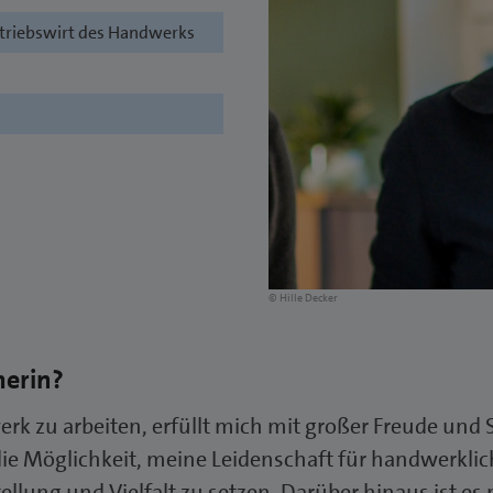
etriebswirt des Handwerks
© Hille Decker
merin?
zu arbeiten, erfüllt mich mit großer Freude und Stol
ie Möglichkeit, meine Leidenschaft für handwerklic
ellung und Vielfalt zu setzen. Darüber hinaus ist es 