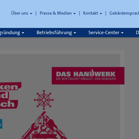
Über uns
Presse & Medien
Kontakt
Gebärdensprac
zgründung
Betriebsführung
Service-Center
D