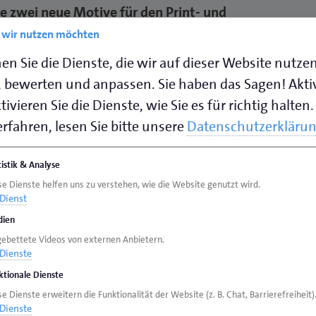
e zwei neue Motive für den Print- und
isierte Weihnachtsgrüße und bereiten Sie
e wir nutzen möchten
tenden in der Adventszeit eine Freude.
en Sie die Dienste, die wir auf dieser Website nutze
 bewerten und anpassen. Sie haben das Sagen! Akti
esem Jahr beruflich (oder auch privat)
ivieren Sie die Dienste, wie Sie es für richtig halten.
 einem Vorweihnachtsgruß ein Lächeln ins
rfahren, lesen Sie bitte unsere
Datenschutzerkläru
tistik & Analyse
Handwerks
: Dort finden Sie insgesamt
17
se Dienste helfen uns zu verstehen, wie die Website genutzt wird.
Dienst
 im Layout der Imagekampagne
, mit denen Sie
ien
ern, Ihren Mitarbeitenden oder Freunden eine
gebettete Videos von externen Anbietern.
Dienste
ktionale Dienste
otive 2023
mit diesen Sprüchen:
e Dienste erweitern die Funktionalität der Website (z. B. Chat, Barrierefreiheit)
Dienste