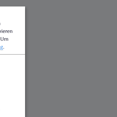
n
vieren
Um
ng
.
.