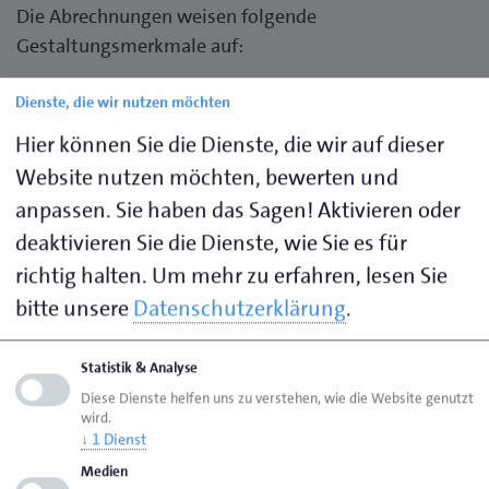
Die Abrechnungen weisen folgende
Gestaltungsmerkmale auf:
Oben links findet sich das Landeswappen,
Dienste, die wir nutzen möchten
daneben der Hinweis Land Bundesland,
Amtsgericht Stadt mit Amtsgericht
Hier können Sie die Dienste, die wir auf dieser
Oben rechts wird eine Anordnende Dienstelle
Website nutzen möchten, bewerten und
[sic!] mit dem Bearbeiter Herr Schröder
anpassen. Sie haben das Sagen! Aktivieren oder
genannt. Auf allen Formularen hat Herr
deaktivieren Sie die Dienste, wie Sie es für
Schröder die Düsseldorfer Durchwahl 0211-
richtig halten.
Um mehr zu erfahren, lesen Sie
78178-981378. Die Handelsregisternummer
des angeschriebenen Unternehmens wird als
bitte unsere
Datenschutzerklärung
.
Kassenzeichen bezeichnet
Das Formular trägt den Titel
Statistik & Analyse
Zahlungsaufforderung
Diese Dienste helfen uns zu verstehen, wie die Website genutzt
wird.
Abgerechnet wird ein Betrag von 349,00 € und
↓
1
Dienst
zwar für Kassenschuss [sic!] gem. § 13
Medien
/GnotKG, Anmeldung Handelsregister