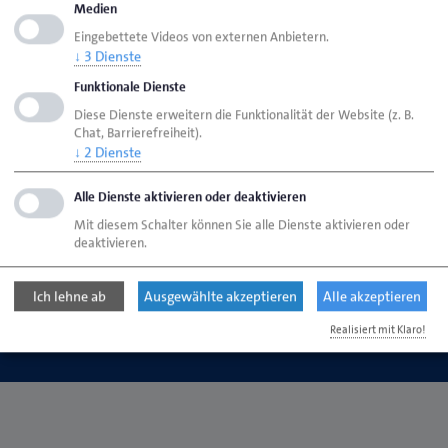
Medien
Eingebettete Videos von externen Anbietern.
Handwerkskammer Oldenburg
↓
3
Dienste
Theaterwall 32
Funktionale Dienste
26122 Oldenburg
Diese Dienste erweitern die Funktionalität der Website (z. B.
Chat, Barrierefreiheit).
↓
2
Dienste
Telefon: 0441 232-0
E-Mail:
info@hwk-oldenburg.de
Alle Dienste aktivieren oder deaktivieren
Mit diesem Schalter können Sie alle Dienste aktivieren oder
deaktivieren.
Copyright © 2014-2026 Handwerkskammer Oldenburg
Ich lehne ab
Ausgewählte akzeptieren
Alle akzeptieren
Impressum und Datenschutz
Realisiert mit Klaro!
Erklärung zur Barrierefreiheit