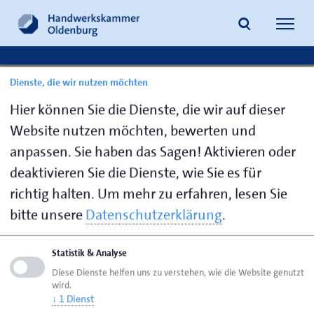
Navig
öffne
Dienste, die wir nutzen möchten
Download
Animated GIF-downsized_large.gif (2,20 MB)
Suche
gif
Hier können Sie die Dienste, die wir auf dieser
Website nutzen möchten, bewerten und
anpassen. Sie haben das Sagen! Aktivieren oder
deaktivieren Sie die Dienste, wie Sie es für
Seite empfehlen
richtig halten.
Um mehr zu erfahren, lesen Sie
Seite drucken
bitte unsere
Datenschutzerklärung
.
Seite
aktualisiert am 13. Dez. 2019
Statistik & Analyse
Diese Dienste helfen uns zu verstehen, wie die Website genutzt
Handwerkskammer Oldenburg
Artikel
wird.
Test Weihnachten 2
↓
1
Dienst