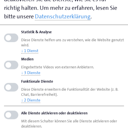
historischen Kontext sichtbar zu machen.
richtig halten.
Um mehr zu erfahren, lesen Sie
bitte unsere
Datenschutzerklärung
.
Mit dem Preis für Handwerksgeschichte möchte der
ZDH Handwerksbetriebe und -organisationen
Statistik & Analyse
ermutigen, ihre eigene Geschichte zu erforschen, zu
Diese Dienste helfen uns zu verstehen, wie die Website genutzt
dokumentieren und einer breiten Öffentlichkeit
wird.
zugänglich zu machen. Ob in Form von Chroniken,
↓
1
Dienst
Dokumentationen, Ausstellungen oder digitalen
Medien
Formaten – diese Arbeiten leisten nicht nur einen
Eingebettete Videos von externen Anbietern.
wertvollen Beitrag zur Wissenschaft, sondern stärken
↓
3
Dienste
auch die Identität und Sichtbarkeit des Handwerks.
Funktionale Dienste
Diese Dienste erweitern die Funktionalität der Website (z. B.
Chat, Barrierefreiheit).
Aufgrund der großen Resonanz wird der Preis nun alle
↓
2
Dienste
zwei Jahre verliehen. Ab 2028 wechselt er sich mit
einem Wissenschaftspreis ab.
Alle Dienste aktivieren oder deaktivieren
Mit diesem Schalter können Sie alle Dienste aktivieren oder
Bewerbungen sind ab sofort bis zum 16. Juni 2025
deaktivieren.