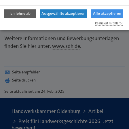
möglich. Die Preisverleihung findet am 30. Januar
Ich lehne ab
Ausgewählte akzeptieren
Alle akzeptieren
2026 im Haus des Deutschen Handwerks in Berlin
statt.
Realisiert mit Klaro!
Weitere Informationen und Bewerbungsunterlagen
finden Sie hier unter:
www.zdh.de
.
Seite empfehlen
Seite drucken
Seite
aktualisiert am 24. Feb. 2025
Handwerkskammer Oldenburg
Artikel
Preis für Handwerksgeschichte 2026: Jetzt
bewerben!