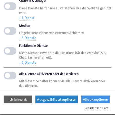
Statistik & Analyse
Nachfolgebörse „nexxt change“
Diese Dienste helfen uns zu verstehen, wie die Website genutzt
wird.
↓
1
Dienst
Die Handwerkskammer Oldenburg ist langjähriger
Partner der Nachfolgebörse „nexxt change“. Über
Medien
kostenlose Inserate können Betriebsinhaber ihren
Eingebettete Videos von externen Anbietern.
↓
3
Dienste
eigenen Betrieb präsentieren oder in Inseraten von
Übernahmeinteressenten suchen. Dabei entscheiden
Funktionale Dienste
die Betriebsinhaber selbst, welche Informationen sie
Diese Dienste erweitern die Funktionalität der Website (z. B.
Chat, Barrierefreiheit).
veröffentlichen möchten. Die Kontaktaufnahme
↓
2
Dienste
erfolgt über die Plattform, also ohne Veröffentlichung
der persönlichen Kontaktdaten. Die
Alle Dienste aktivieren oder deaktivieren
Handwerkskammer Oldenburg unterstützt Sie gerne
Mit diesem Schalter können Sie alle Dienste aktivieren oder
deaktivieren.
bei der Erstellung des Inserats, der Nachfolgersuche
allgemein und entlang des gesamten
Ich lehne ab
Ausgewählte akzeptieren
Alle akzeptieren
Nachfolgeprozesses.
Realisiert mit Klaro!