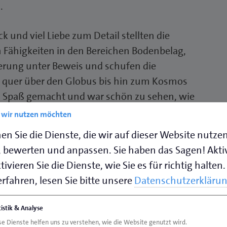
.
 und viel Liebe zum Detail stellten die
 Fähigkeiten in den Bereichen Bodenbelag,
rung unter Beweis und schufen die
“ quer über den Globus bis hin zum Kosmos
el Spaß gemacht und war schön zu sehen, wie
reuten sich die Meister-Dozentinnen Anke
e wir nutzen möchten
 über den erfolgreichen Abschluss aller 15
en Sie die Dienste, die wir auf dieser Website nutze
 bewerten und anpassen. Sie haben das Sagen! Akti
ivieren Sie die Dienste, wie Sie es für richtig halten.
nnungsmeister für das Raumausstatter- und
rfahren, lesen Sie bitte unsere
Datenschutzerkläru
ich von den Abschlussarbeiten sehr
monstriert, wie vielfältig und kreativ der
tistik & Analyse
ie Meisterinnen und Meister. Des Weiteren
se Dienste helfen uns zu verstehen, wie die Website genutzt wird.