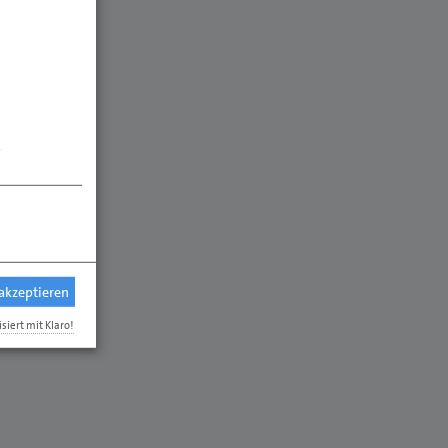
.
 akzeptieren
isiert mit Klaro!