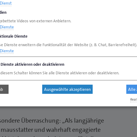
zugeben, beispielsweise auch in den
Dienst
ng des Raumausstatterhandwerks, denn nur so
ien
sichert werden.
gebettete Videos von externen Anbietern.
Dienste
ktionale Dienste
e Dienste erweitern die Funktionalität der Website (z. B. Chat, Barrierefreiheit)
Dienste
von zwei Ehrenurkunden zum Goldenen
e Dienste aktivieren oder deaktivieren
 und Herbert Schang. Vor 50 Jahren (damals
 diesem Schalter können Sie alle Dienste aktivieren oder deaktivieren.
n der früheren Bundesfachschule für das
Meisterprüfung im Raumausstatterhandwerk
ab
Ausgewählte akzeptieren
Alle
 auf vielfältige Art auch heute noch an den
Real
sondere Überraschung: „Als langjährige
aumausstatter und wahrhaft engagierte