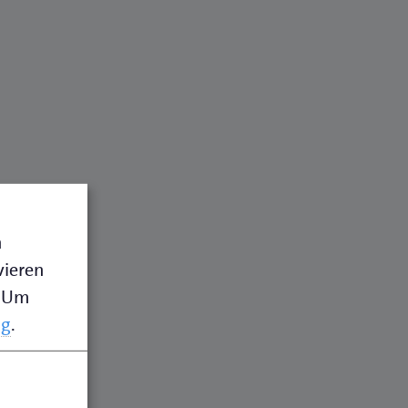
n
vieren
Um
ng
.