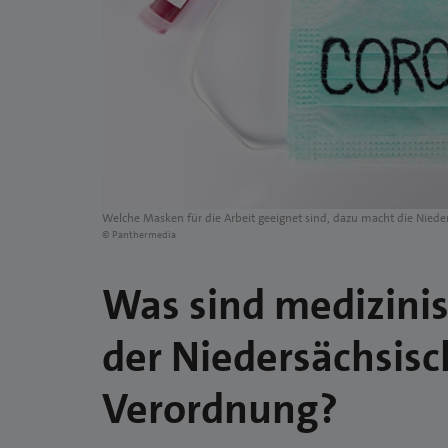
Welche Masken für die Arbeit geeignet sind, dazu macht die Nied
© Panthermedia
Was sind medizini
der Niedersächsis
Verordnung?