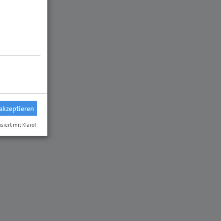
.
 akzeptieren
isiert mit Klaro!