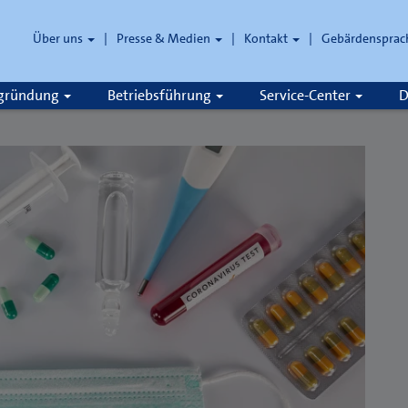
Über uns
Presse & Medien
Kontakt
Gebärdensprac
zgründung
Betriebsführung
Service-Center
D