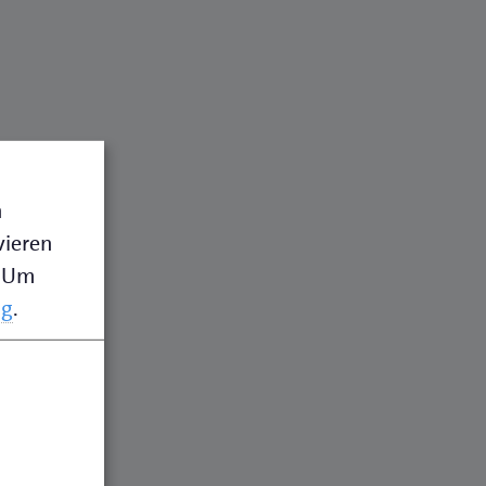
n
vieren
Um
ng
.