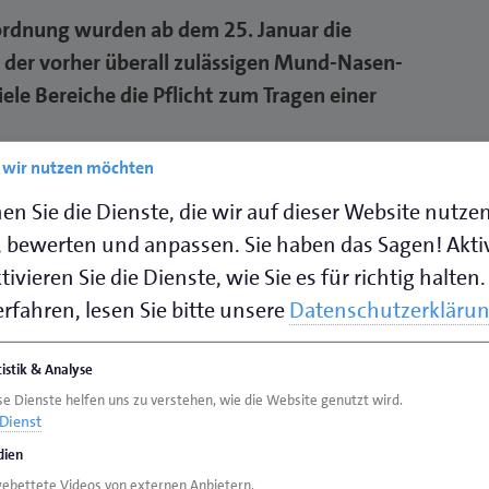
ordnung wurden ab dem 25. Januar die
 der vorher überall zulässigen Mund-Nasen-
le Bereiche die Pflicht zum Tragen einer
e wir nutzen möchten
ar geltenden Niedersächsischen Corona-
nsbesondere erforderlich
en Sie die Dienste, die wir auf dieser Website nutze
 bewerten und anpassen. Sie haben das Sagen! Akti
ie nach § 10 Abs. 1 b Satz 1 Nrn. 1 bis 23 und
ivieren Sie die Dienste, wie Sie es für richtig halten.
ben dürfen (u.a. Lebensmittel- und
Hofläden, Blumengeschäften und
rfahren, lesen Sie bitte unsere
Datenschutzerkläru
diensten, Reformhäusern, Banken und
en, Apotheken, Sanitätshäusern, Drogerien,
tistik & Analyse
rieben). Diese Pflicht gilt auch für die
se Dienste helfen uns zu verstehen, wie die Website genutzt wird.
gen Parkplätze.
Dienst
ien
sonenverkehrs und den dazugehörigen
gebettete Videos von externen Anbietern.