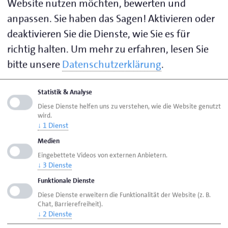
Website nutzen möchten, bewerten und
Niedersachsen Allianz für Nachhaltigkeit (NAN).
anpassen. Sie haben das Sagen! Aktivieren oder
deaktivieren Sie die Dienste, wie Sie es für
Der Klima-Innovationspreis Niedersachsen feiert ein
richtig halten.
Um mehr zu erfahren, lesen Sie
kleines Jubiläum: Im mittlerweile fünften Jahr in
bitte unsere
Datenschutzerklärung
.
Folge verleiht das Niedersächsische
Umweltministerium den mit 10.000 Euro dotierten
Statistik & Analyse
Preis. Der Wettbewerb macht niedersächsische
Diese Dienste helfen uns zu verstehen, wie die Website genutzt
Unternehmen sichtbar, die mit ihren Innovationen
wird.
eine Vorreiterrolle auf dem Weg zur klimaneutralen
↓
1
Dienst
Wirtschaft einnehmen und die Zukunft des
Medien
Wirtschaftsstandorts Niedersachsen in besonderem
Eingebettete Videos von externen Anbietern.
Maße prägen. Teilnehmen können gewerblich tätige
↓
3
Dienste
Unternehmen, die ihren Sitz in Niedersachsen haben
Funktionale Dienste
– unabhängig von Rechtsform, Größe oder Branche.
Diese Dienste erweitern die Funktionalität der Website (z. B.
Chat, Barrierefreiheit).
↓
2
Dienste
Bewerbungsfrist:
Betriebe können sich ab sofort bis