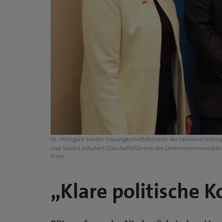
Dr. Hildegard Sander (Hauptgeschäftsführerin der Landesvertret
und Sandra Schubert (Geschäftsführerin der Unternehmensverbän
© NHT
„Klare politische 