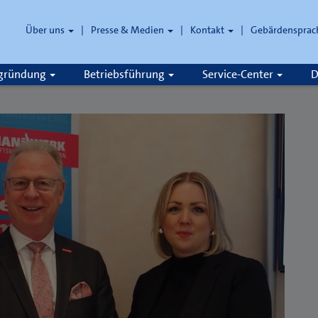
Über uns
Presse & Medien
Kontakt
Gebärdensprac
zgründung
Betriebsführung
Service-Center
D