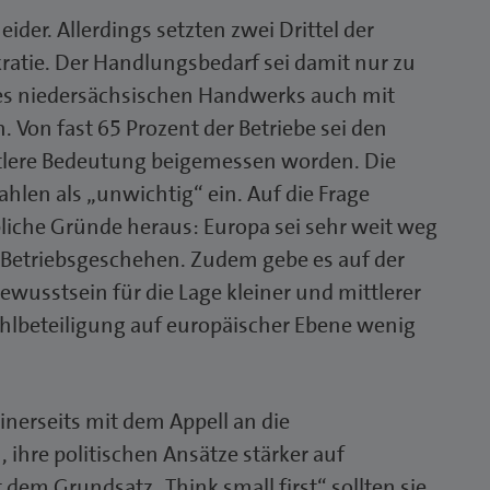
ider. Allerdings setzten zwei Drittel der
kratie. Der Handlungsbedarf sei damit nur zu
des niedersächsischen Handwerks auch mit
 Von fast 65 Prozent der Betriebe sei den
tlere Bedeutung beigemessen worden. Die
hlen als „unwichtig“ ein. Auf die Frage
bliche Gründe heraus: Europa sei sehr weit weg
 Betriebsgeschehen. Zudem gebe es auf der
usstsein für die Lage kleiner und mittlerer
ahlbeteiligung auf europäischer Ebene wenig
inerseits mit dem Appell an die
ihre politischen Ansätze stärker auf
 dem Grundsatz „Think small first“ sollten sie