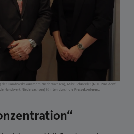
ung der Handwerkskammern Niedersachsen), Mike Schneider (NHT-Präsident)
de Handwerk Niedersachsen) führten durch die Pressekonferenz.
Konzentration“