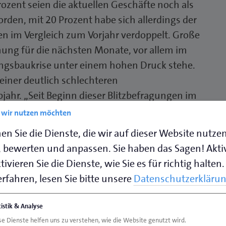
ozent seien die aktuellen Geschäfte noch als
rden, mit 20 Prozent habe sich allerdings der
n im Vergleich zum Vorjahr verdoppelt. Große
mung für die nächsten Monate, vor allem im
gsbaukrise unter einem hohen Druck stehe.
einer deutlich schlechteren
ahr. „Seit Beginn dieser Blitzbefragungen im
tungshaltung zu einem Jahresstart nicht
e wir nutzen möchten
tert Schneider.
en Sie die Dienste, die wir auf dieser Website nutze
 bewerten und anpassen. Sie haben das Sagen! Akti
ivieren Sie die Dienste, wie Sie es für richtig halten.
rfahren, lesen Sie bitte unsere
Datenschutzerkläru
betriebe sich in der Umfrage „unzufrieden“
 schnitt mit einem Anteil von 25 Prozent die
tistik & Analyse
dings seien sich die Betriebe sehr einig:
se Dienste helfen uns zu verstehen, wie die Website genutzt wird.