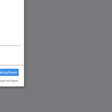
.
 akzeptieren
isiert mit Klaro!