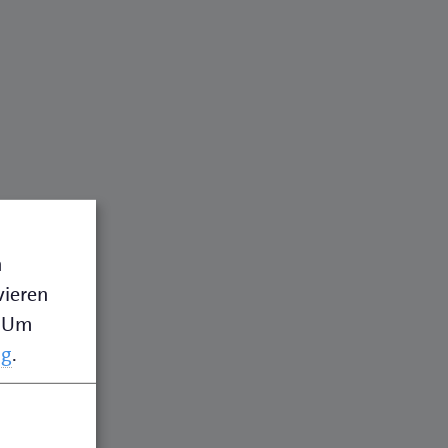
n
vieren
Um
ng
.