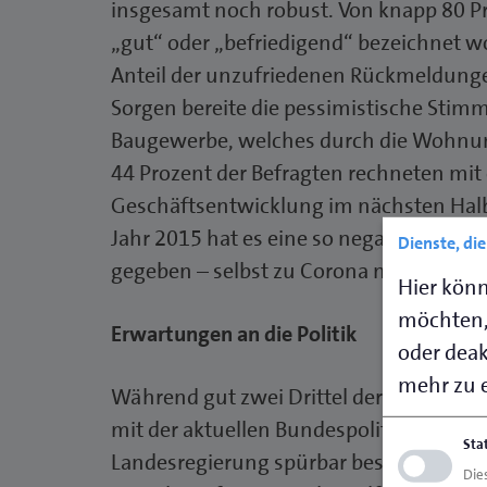
insgesamt noch robust. Von knapp 80 Pr
„gut“ oder „befriedigend“ bezeichnet wo
Anteil der unzufriedenen Rückmeldunge
Sorgen bereite die pessimistische Stim
Baugewerbe, welches durch die Wohnun
44 Prozent der Befragten rechneten mit 
Geschäftsentwicklung im nächsten Halbj
Jahr 2015 hat es eine so negative Erwar
Dienste, di
gegeben – selbst zu Corona nicht“, erläu
Hier könn
möchten,
Erwartungen an die Politik
oder deakt
mehr zu e
Während gut zwei Drittel der Handwerks
mit der aktuellen Bundespolitik zeigten,
Sta
Landesregierung spürbar besser ab. Aller
Die