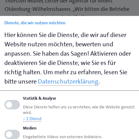
Thorsten Müller, Leiter der Agentur für Arbeit
Oldenburg-Wilhelmshaven. „Wir bitten die Betriebe
und ihre Steuerberater deshalb, ihre
Dienste, die wir nutzen möchten
Antragsunterlagen auf Auszahlung des
Kurzarbeitergeldes möglichst bald nach dem
Hier können Sie die Dienste, die wir auf dieser
Monatsende einzureichen. So können unsere
Website nutzen möchten, bewerten und
Kolleginnen und Kollegen die Anträge rasch
anpassen. Sie haben das Sagen! Aktivieren oder
bearbeiten und den Betrag überweisen. Das ist ganz
deaktivieren Sie die Dienste, wie Sie es für
im Sinn der Unternehmen.“
richtig halten.
Um mehr zu erfahren, lesen Sie
bitte unsere
Datenschutzerklärung
.
Anträge und Anzeigen von Kurzarbeit sollten
vollständig ausgefüllt und unterschrieben sein, denn
Statistik & Analyse
nur dann kann die Arbeitsagentur sie umgehend
Diese Dienste helfen uns zu verstehen, wie die Website genutzt
weiterbearbeiten. Tauchen Schwierigkeiten beim
wird.
Ausfüllen des Antrags auf, hilft die Arbeitgeber-
↓
1
Dienst
Hotline der Arbeitsagentur gern weiter.
Medien
Eingebettete Videos von externen Anbietern.