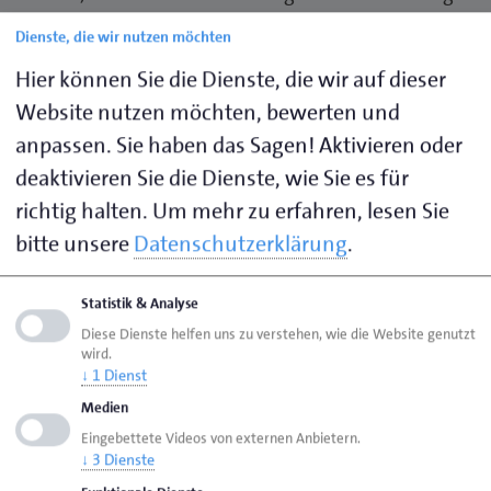
kommt es nicht mehr an.
Dienste, die wir nutzen möchten
Hier können Sie die Dienste, die wir auf dieser
Fachgerechte Leistung ist Pflicht
Website nutzen möchten, bewerten und
Das OLG Rostock hat in seinem Urteil vom
anpassen. Sie haben das Sagen! Aktivieren oder
15.09.2020, Az. 4 U 16/20, festgestellt, dass ein
deaktivieren Sie die Dienste, wie Sie es für
Unternehmer, der einen Auftrag übernimmt, damit
richtig halten.
Um mehr zu erfahren, lesen Sie
auch zum Ausdruck bringt, dass er über die dafür
bitte unsere
Datenschutzerklärung
.
erforderlichen Kenntnisse verfügt. Er haftet bei
Mängeln und Schäden. Der Fall: Ein Hauseigentümer
Statistik & Analyse
hatte einen Bekannten mit einer Dachsanierung
Diese Dienste helfen uns zu verstehen, wie die Website genutzt
beauftragt, obwohl dieser kein Fachbetrieb war. Den
wird.
↓
1
Dienst
Einwand des Unternehmers, dass der Kunde das
gewusst habe, hat das Gericht nicht gelten lassen:
Medien
Auch wer einen Auftrag außerhalb des eigenen
Eingebettete Videos von externen Anbietern.
↓
3
Dienste
Gewerks annimmt, muss fachgerecht leisten.