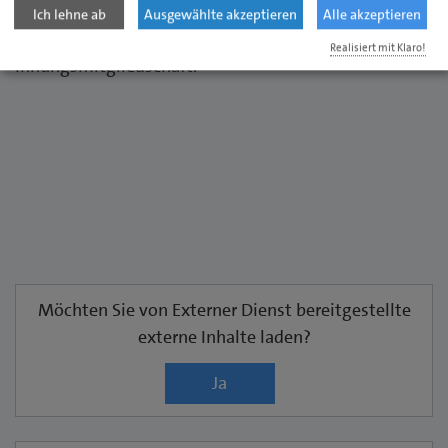
und Probleme austauschen und unterstützen. Dies
Ich lehne ab
Ausgewählte akzeptieren
Alle akzeptieren
sind unter anderem die Vorteile einer
Realisiert mit Klaro!
Innungsmitgliedschaft.“
Möchten Sie von
Externer Dienst
bereitgestellte
externe Inhalte laden?
Ja