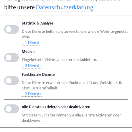
bitte unsere
Datenschutzerklärung
.
Ergebnis dieses Wahlverfahrens wurde Irina
Leinweber erneut zur Obermeisterin gewählt. Ihr
Stellvertreter ist Uwe Vossmann; Doris Kümmel
Statistik & Analyse
besetzt den Posten der Lehrlingswartin. Für ihr 25-
Diese Dienste helfen uns zu verstehen, wie die Website genutzt
wird.
jähriges Meisterjubiläum nahm Heike Geditzky den
↓
1
Dienst
Silbernen Meisterbrief der Handwerkskammer
Medien
Oldenburg durch Obermeisterin Leinweber entgegen.
Eingebettete Videos von externen Anbietern.
↓
3
Dienste
Geschäftsführer Dennis Makselon und Irina
Funktionale Dienste
Leinweber betonten den starken Zusammenhalt der
Diese Dienste erweitern die Funktionalität der Website (z. B.
Innung: „Das vergangene Jahr war pandemiebedingt
Chat, Barrierefreiheit).
↓
2
Dienste
gewiss nicht einfach für uns alle. Aber diese Zeit hat
uns auch die positiven Seiten gezeigt. Wir als Innung
Alle Dienste aktivieren oder deaktivieren
haben einen starken Zusammenhalt und eine
Mit diesem Schalter können Sie alle Dienste aktivieren oder
unglaubliche Solidarität untereinander und konnten
deaktivieren.
uns immer über die aktuellen Ereignisse, Änderungen