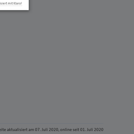
isiert mit Klaro!
eite
aktualisiert am 07. Juli 2020
, online seit 01. Juli 2020