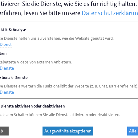
ivieren Sie die Dienste, wie Sie es für richtig halten.
rfahren, lesen Sie bitte unsere
Datenschutzerkläru
zont und fördern das interkulturelle
von jungen Menschen. Sie sind, gerade auch im
tistik & Analyse
se Dienste helfen uns zu verstehen, wie die Website genutzt wird.
iges Instrument, um die duale
Dienst
stalten, und somit auch ein
ien
gebettete Videos von externen Anbietern.
Dienste
ktionale Dienste
e Dienste erweitern die Funktionalität der Website (z. B. Chat, Barrierefreiheit)
Dienste
ektes „Berufsbildung ohne Grenzen“ des
 Energie sowie des DIHK und des ZDH. Über
e Dienste aktivieren oder deaktivieren
beratungen in den Kammern gefördert. Sie
 diesem Schalter können Sie alle Dienste aktivieren oder deaktivieren.
lere Unternehmen, die ihren Auszubildenden,
usbildern einen Lern- und Arbeitsaufenthalt
ab
Ausgewählte akzeptieren
Alle