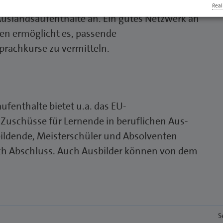
raterinnen bieten Hilfe bei der Planung,
Real
slandsaufenthalte an. Ein gutes Netzwerk an
en ermöglicht es, passende
prachkurse zu vermitteln.
ufenthalte bietet u.a. das EU-
uschüsse für Lernende in beruflichen Aus-
ildende, Meisterschüler und Absolventen
ch Abschluss. Auch Ausbilder können von dem
S