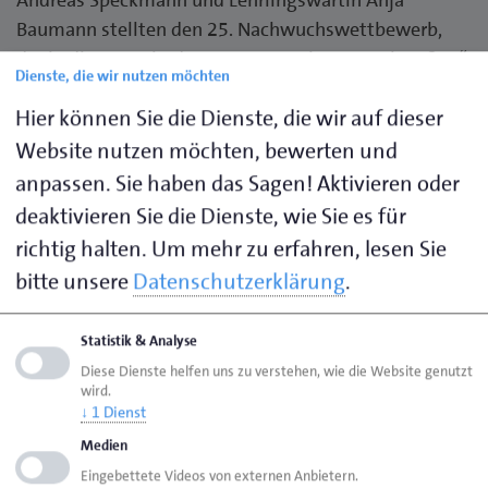
Baumann stellten den 25. Nachwuchswettbewerb,
der in diesem Jahr das Motto „von innen nach außen“
Dienste, die wir nutzen möchten
trug, ins Zentrum ihrer Begrüßung und Präsentation.
Hier können Sie die Dienste, die wir auf dieser
Die 41 entstandenen Unikate bereicherten die
Ausstellung in den Räumen von „Ullmann. Wohnen
Website nutzen möchten, bewerten und
Betonen“ in Oldenburg.
anpassen. Sie haben das Sagen! Aktivieren oder
deaktivieren Sie die Dienste, wie Sie es für
„Wir sind extrem begeistert von den vielen, mutigen
richtig halten.
Um mehr zu erfahren, lesen Sie
und verschiedenen Schmuckideen unseres
bitte unsere
Datenschutzerklärung
.
Nachwuchses“, sagten Speckmann und Baumann.
„Das hohe Niveau der Einreichungen stimmt uns sehr
Statistik & Analyse
optimistisch für die Zukunft unseres Berufsstandes.“
Diese Dienste helfen uns zu verstehen, wie die Website genutzt
Das Motto wurde mit kreativen Ideen ausgefüllt.
wird.
Zudem war für die fünfköpfige Jury natürlich die
↓
1
Dienst
handwerkliche Umsetzung ein entscheidendes
Medien
Kriterium. Bei der Siegerehrung durften jeweils die
Eingebettete Videos von externen Anbietern.