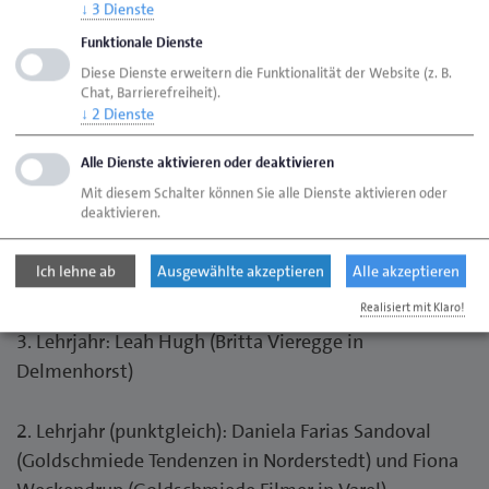
↓
3
Dienste
ersten drei Plätze und belobigte Teilnehmer die
Beschreibungen ihrer Arbeiten vorlesen.
Funktionale Dienste
Diese Dienste erweitern die Funktionalität der Website (z. B.
Chat, Barrierefreiheit).
Erste Preise gingen an:
↓
2
Dienste
Gesellen: Josephine Hartwig (Goldschmiede Filmer in
Alle Dienste aktivieren oder deaktivieren
Varel)
Mit diesem Schalter können Sie alle Dienste aktivieren oder
deaktivieren.
4. Lehrjahr: Nives-Anna Ciach (LK Goldschmiede in
Ich lehne ab
Ausgewählte akzeptieren
Alle akzeptieren
Jever)
Realisiert mit Klaro!
3. Lehrjahr: Leah Hugh (Britta Vieregge in
Delmenhorst)
2. Lehrjahr (punktgleich): Daniela Farias Sandoval
(Goldschmiede Tendenzen in Norderstedt) und Fiona