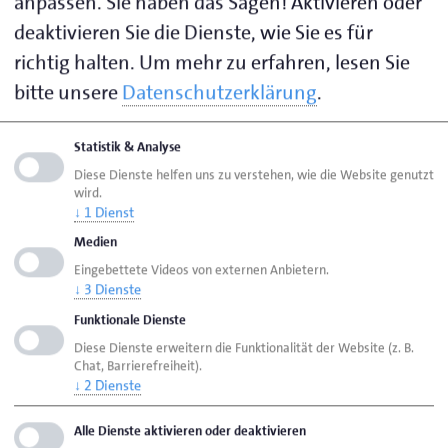
anpassen. Sie haben das Sagen! Aktivieren oder
Veranstaltungsformat bereits Ende Januar angeboten
deaktivieren Sie die Dienste, wie Sie es für
und möchte auf der guten Resonanz aufbauen. Es
richtig halten.
Um mehr zu erfahren, lesen Sie
werden wieder Dolmetscher vor Ort sein. Butzin
arbeitet ehrenamtlich daran, dass das System der
bitte unsere
Datenschutzerklärung
.
(sprachlichen) Beschulung und der Vermittlung einen
höheren Wirkungsgrad bekommt.
Statistik & Analyse
Diese Dienste helfen uns zu verstehen, wie die Website genutzt
wird.
Infos und Kontakt:
www.up-to-help.de
↓
1
Dienst
Medien
Eingebettete Videos von externen Anbietern.
Seite empfehlen
↓
3
Dienste
Seite drucken
Funktionale Dienste
Diese Dienste erweitern die Funktionalität der Website (z. B.
Seite
aktualisiert am 11. Apr. 2024
Chat, Barrierefreiheit).
↓
2
Dienste
Handwerkskammer Oldenburg
Alle Dienste aktivieren oder deaktivieren