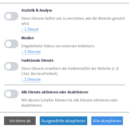
Personal
Statistik & Analyse
Diese Dienste helfen uns zu verstehen, wie die Website genutzt
wird.
Seite empfehlen
↓
1
Dienst
Seite drucken
Medien
Seite
aktualisiert am 31. Juli 2026
Eingebettete Videos von externen Anbietern.
↓
3
Dienste
Funktionale Dienste
Handwerkskammer Oldenburg
Diese Dienste erweitern die Funktionalität der Website (z. B.
Ansprechpartner
Personen
Chat, Barrierefreiheit).
↓
2
Dienste
Wiesner, Katharina
Alle Dienste aktivieren oder deaktivieren
Mit diesem Schalter können Sie alle Dienste aktivieren oder
Handwerkskammer Oldenburg
deaktivieren.
Theaterwall 32
26122 Oldenburg
Ich lehne ab
Ausgewählte akzeptieren
Alle akzeptieren