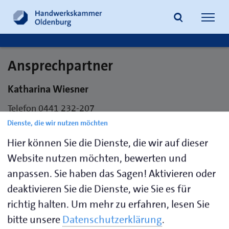
Navig
öffne
Ansprechpartner
Suche
Katharina Wiesner
Telefon 0441 232-207
Telefax 0441 232-55-207
Dienste, die wir nutzen möchten
E-Mail
wiesner@hwk-oldenburg.de
Hier können Sie die Dienste, die wir auf dieser
Website nutzen möchten, bewerten und
anpassen. Sie haben das Sagen! Aktivieren oder
Visitenkarte speichern (.vcf)
deaktivieren Sie die Dienste, wie Sie es für
richtig halten.
Um mehr zu erfahren, lesen Sie
Ihre Ansprechpartnerin zu folgenden Themen:
bitte unsere
Datenschutzerklärung
.