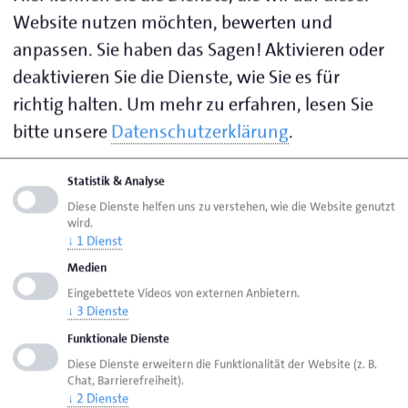
Ausbildung der Ausbilder / Abendlehrgang und
Website nutzen möchten, bewerten und
Online
anpassen. Sie haben das Sagen! Aktivieren oder
Erwachsenenweiterbildung
deaktivieren Sie die Dienste, wie Sie es für
Geprüfter Kaufmännischer Fachwirt / Online-
richtig halten.
Um mehr zu erfahren, lesen Sie
Lehrgang
bitte unsere
Datenschutzerklärung
.
Meister-Bafög
Meistervorbereitung Teil III - Abendlehrgang und
Statistik & Analyse
Online
Diese Dienste helfen uns zu verstehen, wie die Website genutzt
wird.
Meistervorbereitungskurse (Bäcker und Konditor)
↓
1
Dienst
AL
Medien
Weiterbildungslehrgänge
Eingebettete Videos von externen Anbietern.
Überbetriebliche Lehrlingsunterweisung (Maler
↓
3
Dienste
und Lackierer)
Funktionale Dienste
Diese Dienste erweitern die Funktionalität der Website (z. B.
Chat, Barrierefreiheit).
↓
2
Dienste
Seite empfehlen