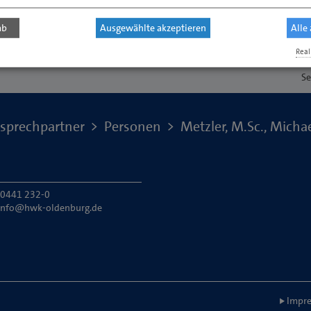
ab
Ausgewählte akzeptieren
Alle
Real
Se
sprechpartner
Personen
Metzler, M.Sc., Micha
: 0441 232-0
info@hwk-oldenburg.de
Impre