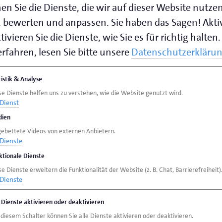
en Sie die Dienste, die wir auf dieser Website nutze
 bewerten und anpassen. Sie haben das Sagen! Akti
speichern (.vcf)
ivieren Sie die Dienste, wie Sie es für richtig halten.
rfahren, lesen Sie bitte unsere
Datenschutzerkläru
en:
tistik & Analyse
tädte Oldenburg und Delmenhorst, Landkreis Oldenb
se Dienste helfen uns zu verstehen, wie die Website genutzt wird.
Oldenburg und Delmenhorst, Landkreis Oldenburg)
Dienst
ien
nzierungshilfen (Städte Oldenburg und Delmenhorst
gebettete Videos von externen Anbietern.
 Förderanträgen (Städte Oldenburg und Delmenhors
Dienste
ktionale Dienste
e Dienste erweitern die Funktionalität der Website (z. B. Chat, Barrierefreiheit)
Dienste
e Dienste aktivieren oder deaktivieren
 diesem Schalter können Sie alle Dienste aktivieren oder deaktivieren.