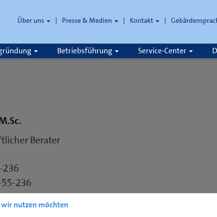
Über uns
Presse & Medien
Kontakt
Gebärdensprac
zgründung
Betriebsführung
Service-Center
D
M.Sc.
tlicher Berater
2-236
-55-236
hwk-oldenburg.de
e wir nutzen möchten